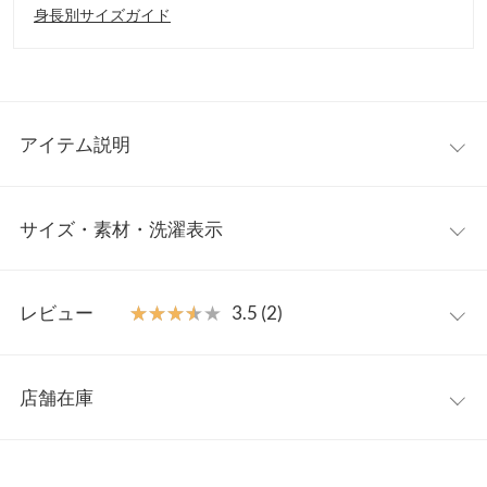
身長別サイズガイド
アイテム説明
贅沢に生地を使ったデコラティブな華やかブラウス。袖の大胆な
サイズ・素材・洗濯表示
ボリューム感が一枚で主役に仕立てる存在感。デニムでカジュア
ルダウンさせても思いっきりレディな雰囲気にも着回せる半袖バ
ンドカラーシャツです。
フリー
【素材・サイズ感】
レビュー
★★★★★
★★★★★
3.5 (2)
ボリュームたっぷりに重ねたフリルスリーブが顔周りを彩る華や
着丈
56
かさ。気になる腕周りを華奢見えさせ、女性らしいメリハリをも
レビュー：2件
たらしてくれるシルエット。コンパクトなボトム合わせはもちろ
肩幅
36
店舗在庫
んワイドパンツとも相性よくおすすめです。
★★★★★
★★★★★
4
身幅
48.5
※キャンセル/変更不可
カラー：ピンク
サイズ：フリー
購入日：2026/05/06
※表示されている情報は、8/09 17:41 時点のものになります。
※在庫ありの表示でも売り切れ等の場合がございますので、詳し
裾幅
53