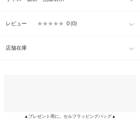
お腹周りを自然にカバーしメリハリのあるボディラインに。甘く
なりすぎず大人可愛い装いに仕上げてくれるトレンドトップスで
フリー
す◎
レビュー
★★★★★
★★★★★
0 (0)
【素材・サイズ感】
着丈
54.5
ハリ感のある生地を使用したペプラムは上品な立体感を生み、形
レビュー：0件
が崩れにくく美しいフォルムをキープ。ワイドからタイトまでボ
肩幅
34.5
店舗在庫
トムのシルエットを選ばない合わせやすさも魅力。シックなモノ
more
レビューを書く
身幅
44
トーンとカラー配色が可愛いバイカラーデザインでご用意してお
※表示されている情報は、8/09 07:45 時点のものになります。
投稿でポイントプレゼント
ります◎
※在庫ありの表示でも売り切れ等の場合がございますので、詳し
ウエスト幅
34
※キャンセル/変更不可
くはご利用店舗にお問い合わせください。
袖幅
16
兵庫県
三宮店
袖丈
18
店舗在庫
裾幅
63
▲プレゼント用に。セルフラッピングバッグ▲
姫路店
店舗在庫
袖口幅
15