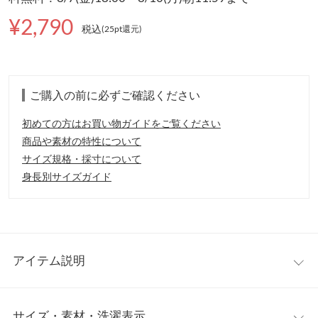
¥2,790
税込
(25pt還元
)
ご購入の前に必ずご確認ください
初めての方はお買い物ガイドをご覧ください
商品や素材の特性について
サイズ規格・採寸について
身長別サイズガイド
アイテム説明
一枚で華やかさとスタイルアップを叶えてくれる半袖ペプラムT
サイズ・素材・洗濯表示
シャツ。ふんわりと丸みを帯びたバルーンシルエットが気になる