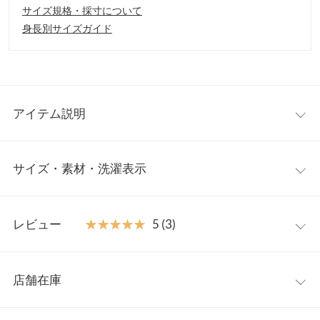
サイズ規格・採寸について
身長別サイズガイド
アイテム説明
マルチな着こなしを楽しめるmanywayバレエコアブラウス。クロ
サイズ・素材・洗濯表示
スに重ねたギャザーフリルは顔まわりを華やかに彩り、オフショ
ルダー、ワンショルダー、オープンショルダーなどヘルシーに肌
見せスタイルも楽しめるデコラティブトップスです◎
フリー
【素材・サイズ感】
レビュー
★★★★★
★★★★★
5 (3)
程よくハリ感をもたせた肌なじみの良い綿混素材。ボリューミー
着丈
52.5
で立体感のあるフリルが目線を上げスタイルアップ見えも叶えて
レビュー：3件
くれる一枚。レディーにもカジュアルボトムとも相性よく、360
身幅
56
店舗在庫
度着映えするキャンディースリーブブラウスです。
★★★★★
★★★★★
5
襟開き幅
27
※キャンセル/変更不可
カラー：オフホワイト
サイズ：フリー
購入日：2026/05/08