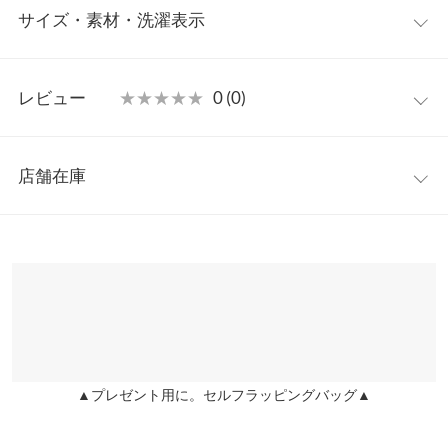
サイズ・素材・洗濯表示
導く大人のチュニックブラウス。落ち感のあるシルエットが動く
たびに優雅なニュアンスをプラス。タウンユースはもちろん、ビ
ーチや旅行などで水着のに被って着るリゾートスタイルにもおす
フリー
すめです。
レビュー
★★★★★
★★★★★
0 (0)
【素材・サイズ感】
着丈
73
リラクシーな抜け感を与えるシアーブラウス素材。ヒップライン
レビュー：0件
を隠すチュニック丈で体型カバーも叶えつつ、落ち感のある素材
肩幅
65
店舗在庫
が洗練されたムードを演出。タートルやロンT重ねなどインナー
more
レビューを書く
身幅
62
次第で表情を変えられロングシーズン着回しを楽しめます◎
※表示されている情報は、8/08 14:36 時点のものになります。
投稿でポイントプレゼント
※キャンセル/変更不可
※在庫ありの表示でも売り切れ等の場合がございますので、詳し
袖幅
21
くはご利用店舗にお問い合わせください。
袖丈
51
兵庫県
三宮店
裾幅
56
店舗在庫
袖口幅
11
▲プレゼント用に。セルフラッピングバッグ▲
姫路店
店舗在庫
身長別サイズガイド
サイズ規格・採寸について