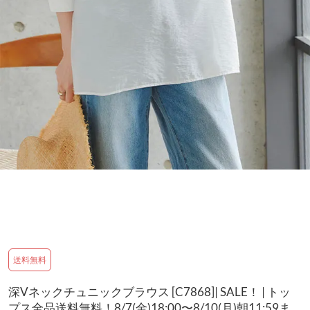
送料無料
深Vネックチュニックブラウス [C7868]| SALE！ | トッ
プス全品送料無料！8/7(金)18:00〜8/10(月)朝11:59ま