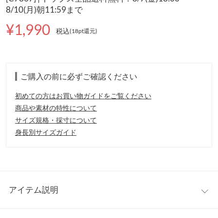
8/10(月)朝11:59まで
¥1,990
税込
(18pt還元
)
ご購入の前に必ずご確認ください
初めての方はお買い物ガイドをご覧ください
商品や素材の特性について
サイズ規格・採寸について
身長別サイズガイド
アイテム説明
骨ストさんに大HIT中な【C7463】から、女性らしさを引き立た