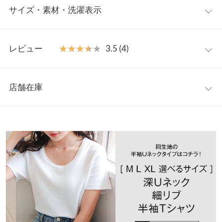
サイズ・素材・洗濯表示
せる深VネックVer.が新登場。デコルテを美しく見せ、繊細な細リ
ブがカジュアルになりすぎず洗練された大人の表情を演出。上品
に着こなせインナーとしても重宝する万能トップスです◎
【サイズ規格】
【素材・サイズ感】
レビュー
★★★★★
★★★★★
3.5 (4)
神戸レタスオリジナルの独自規格です。
3サイズから選べ、豊富なカラー展開も魅力の定番アイテム。伸
縮性のある細リブカットソーで快適な着心地と旬のシルエットを
レビュー：4件
M
L
XL
両立。上半身をすっきりとコンパクトに、ヘルシーな抜け感も作
店舗在庫
着丈
57
59
61
ってくれる華奢見えリブTです。
★★★★★
★★★★★
4
※キャンセル/変更不可
カラー：ブラック
サイズ：L
購入日：2026/05/18
※表示されている情報は、8/08 15:37 時点のものになります。
肩幅
35
36
37
※在庫ありの表示でも売り切れ等の場合がございますので、詳し
Vネック探していて購入しました。 少し生地が厚めだと感じまし
くはご利用店舗にお問い合わせください。
身幅
42
44
46
た。 袖丈もう少し長ければムチムチな二の腕が気にならなくて良
いのにな〜と思いました。
袖幅
16
17
18
兵庫県
三宮店
店舗在庫
chicomaru |
身長：
146cm
~
150cm
| 体重：
46kg
~
50kg
| 足のサイズ：
~
袖丈
18
19
20
★★★★★
★★★★★
4
姫路店
裾幅
43
45
47
店舗在庫
カラー：ネイビー
サイズ：M
購入日：2026/06/04