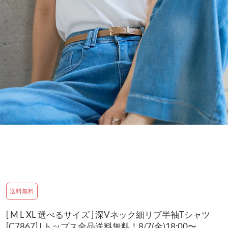
送料無料
[ M L XL 選べるサイズ ] 深Vネック細リブ半袖Tシャツ
[C7867] | トップス全品送料無料！8/7(金)18:00〜