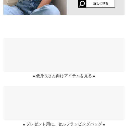
Ｖネック探してたので嬉しいです！ 首元スッキリみえます☺️ 色違
袖口幅
15
16
17
いも買いました！夏が楽しみ！
身長別サイズガイド
サイズ規格・採寸について
lettuce202201162320121 |
身長：
151cm
~
155cm
| 体重：
46kg
~
50kg
| 足
のサイズ：
23.0cm
~
23.5cm
★★★★★
★★★★★
3
カラー：杢グレー
サイズ：XL
購入日：2026/06/14
生地がしっかりめなので真夏は暑いと思います。
ぐっちょん |
身長：
166cm
~
170cm
| 体重：
61kg
~
65kg
| 足のサイズ：
24.0cm
~
24.5cm
▲低身長さん向けアイテムを見る▲
★★★★★
★★★★★
3
カラー：ピンク
サイズ：M
購入日：2026/06/07
首周りが広すぎるのは嫌だったのでMサイズにしました。首の空
き具合はとても良かったのですが、脇の部分が少しきつかったの
でLにすればよかったなと思いました。158cm56kgです。
▲プレゼント用に。セルフラッピングバッグ▲
かさたかさた |
身長：
156cm
~
160cm
| 体重：
56kg
~
60kg
| 足のサイズ：