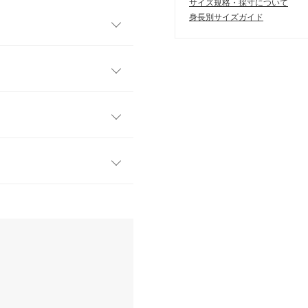
サイズ規格・採寸について
身長別サイズガイド
ス。ふんわりと動きをもたら
、奥行きのあるスタイリング
り替えラインでスタイルアッ
す。
フリー
グ。コーデに奥行きをもたら
47
るスタイリングに。アジャス
さ調整可能です◎
45
46
す。
、詳しくはご利用店舗にお問い合
120
で、長袖と合わせたらシーズ
イド
サイズ規格・採寸について
て心配です⋯！
店舗在庫
にはSやMなど具体的なサイズが
0cm
| 体重：
46kg
~
50kg
| 足のサイ
はございませんので、予めご了承
ズ：
23.0cm
~
23.5cm