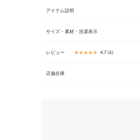
アイテム説明
異素材のコントラストで表情華やぐペプラムトップ
す立体フォルムで気になるボディラインをカバーし
サイズ・素材・洗濯表示
に。リラックスした着心地ながら胸下から広がる切
プ見えも叶えてくれる大人のフェミニントップスで
【素材・サイズ感】
レビュー
★★★★★
★★★★★
4.7 (6)
上品さと抜け感のバランスが絶妙な異素材ドッキン
着丈（肩紐除く）
し、レイヤードはもちろん一枚で着ても存在感のあ
レビュー：6件
ター付きで合わせるインナーや、体型に合わせて長
店舗在庫
身幅
※キャンセル/変更不可
ウエスト幅
★★★★★
★★★★★
5
※表示されている情報は、8/08 00:22 時点のものになりま
カラー：ブルー
※在庫ありの表示でも売り切れ等の場合がございますので
サイズ：フリー
購入日：2026/05/27
わせください。
裾幅
とっても可愛いです！ツイード生地も使っているの
身長別サイズガ
ン問わず着れそうです。 肩紐が少しだけ頼りなく
兵庫県
三宮店
※当商品はフリーサイズです。管理都合上、商品ラベル
user_20250312093142508464 |
身長：
156cm
~
16
表示されていることがありますが、お届けの商品に誤り
ください。
姫路店