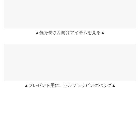
ーは白でも黒でも合わせ易くこの夏沢山着たいと思います。
裾幅
53
兵庫県
三宮店
店舗在庫
おれお |
身長：
146cm
~
150cm
| 体重：
46kg
~
50kg
| 足のサイズ：
21.0cm
~
21.5cm
袖丈
4
▲低身長さん向けアイテムを見る▲
姫路店
袖口幅
21
★★★★★
★★★★★
5
店舗在庫
カラー：ベージュ
サイズ：プチ
購入日：2026/06/13
重さ（g）
230
思った以上に薄く、メッシュに近いので暑い日もサラッと羽織れ
身長別サイズガイド
サイズ規格・採寸について
ました。レビューで袖が短いとみたのですが、その通りで、半袖
を下に着ると出てきてしまいます。でもタンクトップなどで合わ
せると気にならなかったです。
▲プレゼント用に。セルフラッピングバッグ▲
user_20230829094448870430 |
身長：
146cm
~
150cm
| 体重：
36kg
~
40kg
| 足のサイズ：
22.0cm
~
22.5cm
★★★★★
★★★★★
5
カラー：ネイビー
サイズ：プチ
購入日：2026/05/20
ブラックが完売していたためネイビーを購入しましたが、とって