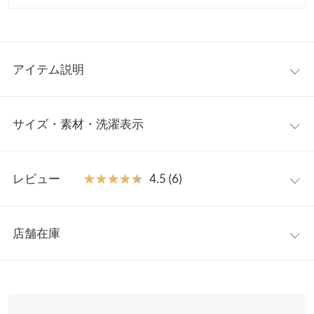
アイテム説明
軽やかなメッシュ素材で抜け感を演出できる、半袖デザインのジ
サイズ・素材・洗濯表示
ャケット。きちんと感のある襟元にフロントボタンを効かせ、さ
らっと羽織るだけでこなれた印象に仕上がります。薄着になる季
節の着こなしに奥行きをプラスしながら、肌見せをやわらげてく
【サイズ規格】
れるのも魅力です。
レビュー
★★★★★
★★★★★
4.5 (6)
神戸レタスオリジナルの独自規格です。
【素材・サイズ感】
通気性のあるメッシュ調素材を使用し、軽やかな着心地でロング
レビュー：6件
プチ
シーズン取り入れやすい一着。低身長さんがバランスよく着こな
店舗在庫
着丈
63
せるよう、重たく見えにくい丈感とゆとりのあるシルエットに仕
★★★★★
★★★★★
5
上げました。肩まわりを自然にカバーしつつ、腰まわりもさりげ
カラー：ベージュ
サイズ：プチ
購入日：2026/06/25
※表示されている情報は、8/10 20:54 時点のものになります。
肩幅
58.5
なく包み込んでくれるのもポイントです。
※在庫ありの表示でも売り切れ等の場合がございますので、詳し
以前欲しいと思った時は売り切れで、再販になったためすぐ購入
※キャンセル/変更不可
くはご利用店舗にお問い合わせください。
身幅
54
しました。軽い素材で夏場でも涼し気な感じで着れます。インナ