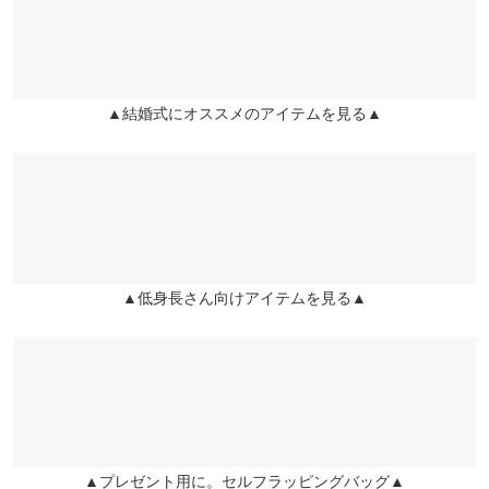
い反面、 ダーツもないので若干太って見えます。 着丈は程よく二
身幅
47
兵庫県
三宮店
の腕も目立たないです。
店舗在庫
ウエスト幅
45
jj16 |
身長：
151cm
~
155cm
| 体重：
~
| 足のサイズ：
~
▲結婚式にオススメのアイテムを見る▲
姫路店
ヒップ幅
48
店舗在庫
more
レビューを書く
裾幅
48
投稿でポイントプレゼント
袖口幅
19
身長別サイズガイド
サイズ規格・採寸について
▲低身長さん向けアイテムを見る▲
▲プレゼント用に。セルフラッピングバッグ▲