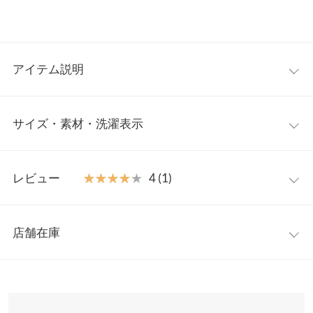
アイテム説明
立体感たっぷりのバルーンフリルスリーブが目を惹き、1枚で華
サイズ・素材・洗濯表示
やかな存在感を放つドレス。すとんと落ちるIラインシルエットが
甘さを程よく引き締め、上品で洗練された印象に導きます。オケ
ージョンから特別なお出かけまで、着映えを叶えてくれる一着で
【サイズ規格】
す。
レビュー
★★★★★
★★★★★
4 (1)
神戸レタスオリジナルの独自規格です。
【素材・サイズ感】
光沢のあるサテン生地を使用し、程よい落ち感ですっきりと着用
レビュー：1件
プチ
いただけます。低身長さんがバランスを取りやすいよう、重たく
店舗在庫
着丈
120
見えにくいシルエットと丈感にこだわりました。気になる腕まわ
★★★★★
★★★★★
4
りを華やかにカバーしながら、後ろスリットで動きやすさも兼ね
カラー：シャンパンゴールド
サイズ：プチ
購入日：2026/05/26
※表示されている情報は、8/09 06:35 時点のものになります。
裏地
88
備えているのが魅力です。
※在庫ありの表示でも売り切れ等の場合がございますので、詳し
汚れや水がつくとかなり目立ちます。 しかも乾かないです。 そう
※キャンセル/変更不可
くはご利用店舗にお問い合わせください。
肩幅
31
すると黒のほうが良いなと思います。 身ごろがゆったりで着やす