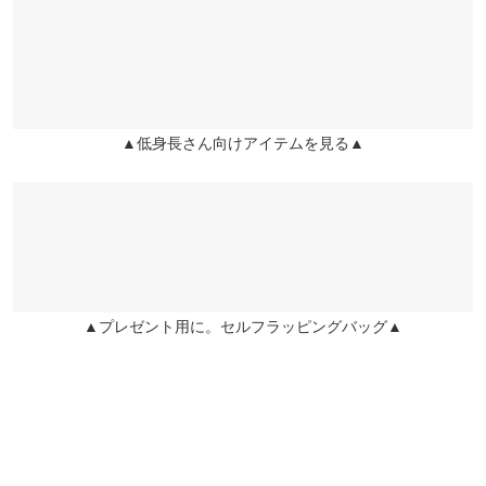
くはご利用店舗にお問い合わせください。
ウエスト幅
31.5〜48
31.5〜48
lettuce202303092211331 |
身長：
151cm
~
155cm
| 体重：
51kg
~
55kg
| 足
のサイズ：
22.0cm
~
22.5cm
ヒップ幅
52.5
52.5
兵庫県
三宮店
店舗在庫
★★★★★
★★★★★
5
裾幅
72.5
72.5
カラー：エクリュ
サイズ：プチM
購入日：2026/06/12
▲低身長さん向けアイテムを見る▲
姫路店
身長別サイズガイド
サイズ規格・採寸について
店舗在庫
サラサラしていて履きやすい
lettuce202008170835051 |
身長：
~
| 体重：
~
| 足のサイズ：
~
★★★★★
★★★★★
5
カラー：グレー
サイズ：M
購入日：2026/06/07
▲プレゼント用に。セルフラッピングバッグ▲
以前エクリュを購入し、形も綺麗で履きやすくとても良かったの
で色違いでグレーを購入しました。 サテンのグレーは珍しいの
で、お気に入りです！
lettuce5487 |
身長：
161cm
~
165cm
| 体重：
51kg
~
55kg
| 足のサイズ：
24.0cm
~
24.5cm