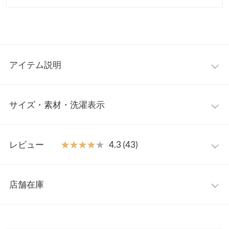
アイテム説明
優雅さを感じさせるサテンスカート。上品なサテンの光沢感とし
サイズ・素材・洗濯表示
なやかな揺れ感が軽やかでエレガントな大人の雰囲気を演出。T
シャツやスウェット合わせのカジュアルスタイルからシャツやジ
ャケットを羽織ればオフィスコーデにも使える大人のロングスカ
【サイズ規格】
ートです。
レビュー
★★★★★
★★★★★
4.3 (43)
神戸レタスオリジナルの独自規格です。
【素材・サイズ感】
柔らかくとろみ感のあるサテン素材。程よくフレアに広がるナロ
レビュー：43件
プチM
M
ーシルエットは穿くだけで身体のラインをキレイに見せ、美しい
店舗在庫
総丈
91
98
佇まいに。ウエストはバックゴム仕様なのでリラックスした穿き
★★★★★
★★★★★
5
心地も叶えてくれるナロースカートです。
カラー：ブラウン
サイズ：プチM
購入日：2026/07/12
※表示されている情報は、8/09 04:14 時点のものになります。
裏地
50
50
※キャンセル/変更不可
※在庫ありの表示でも売り切れ等の場合がございますので、詳し
艶感もあり高見えしそう！