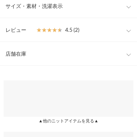
サイズ・素材・洗濯表示
ト。パッと目を惹くバイカラーの配色デザインにふんわりとした
動きをつけるペプラムデザインで女性らしさをプラス。夏のシン
プルスタイルも一枚で着映えるノースリニットです◎
フリー
【素材・サイズ感】
レビュー
★★★★★
★★★★★
4.5 (2)
ざっくりとした透かし編みで春夏コーデを涼しげな表情に仕立て
着丈
50
るサマーニット。身体に沿いながらも窮屈感のない快適な着心
レビュー：2件
地。フィット＆フレアのシルエットが着るだけでコーデにメリハ
肩幅
33
店舗在庫
リをもたらしてくれるサマーニットです。
★★★★★
★★★★★
5
身幅
40
※キャンセル/変更不可
カラー：ベージュ
サイズ：フリー
購入日：2026/05/29
※表示されている情報は、8/08 02:18 時点のものになります。
※在庫ありの表示でも売り切れ等の場合がございますので、詳し
裾幅
80
ニットのフレアーパンツに合わせています
くはご利用店舗にお問い合わせください。
user_20251008212859550632 |
身長：
161cm
~
165cm
| 体重：
41kg
~
45kg
袖口幅
20
| 足のサイズ：
22.0cm
~
22.5cm
兵庫県
三宮店
身長別サイズガイド
サイズ規格・採寸について
店舗在庫
★★★★★
★★★★★
4
※当商品はフリーサイズです。管理都合上、商品ラベルにはSやM
カラー：ベージュ
サイズ：フリー
購入日：2026/05/11
▲他のニットアイテムを見る▲
姫路店
など具体的なサイズが表示されていることがありますが、お届け
店舗在庫
少し厚手で結構網目が引っかかるので、1日着ていたら数箇所ほ
の商品に誤りはございませんので、予めご了承ください。