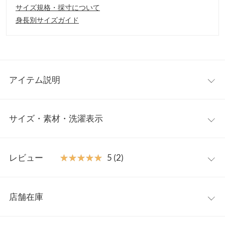
サイズ規格・採寸について
身長別サイズガイド
アイテム説明
洗練された大人の上品カフタンブラウス。ふんわりとエアリーな
サイズ・素材・洗濯表示
雰囲気をもたらし女性らしさただよう一枚。アクセいらずでお顔
周りを華やかに、シンプルなボトムを合わせるだけでニュアンス
感ある表情に仕上げてくれるシアーブラウスです。
フリー
【素材・サイズ感】
レビュー
★★★★★
★★★★★
5 (2)
細やかな光沢感ととろみ感のある柔らかシアー素材。身体のライ
着丈
69
ンを拾わないふんわりシルエットでリラックスした着心地を実
レビュー：2件
現。ギャザーリボンはコーデに合わせて結んだり垂らしたり、印
身幅
61.5
店舗在庫
象的な手元を演出してくれるキャンディースリーブブラウスで
★★★★★
★★★★★
5
襟開き幅
37
す。
カラー：モカ
サイズ：フリー
購入日：2026/07/04