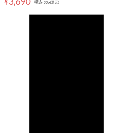
¥3,690
税込
(33pt還元
)