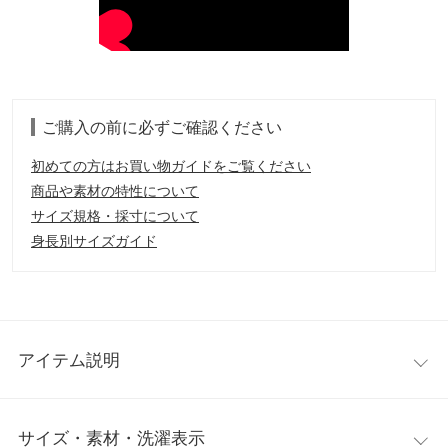
ご購入の前に必ずご確認ください
初めての方はお買い物ガイドをご覧ください
商品や素材の特性について
サイズ規格・採寸について
身長別サイズガイド
アイテム説明
暑い夏に欠かせないハンディファンと日傘がセットになった画期
サイズ・素材・洗濯表示
的な商品が新登場。日傘の持ち手を外すとハンディファンとして