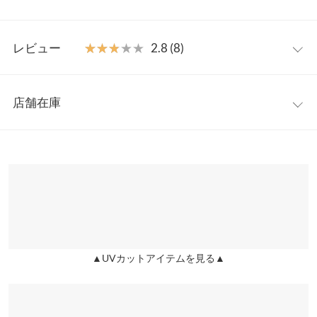
も使え、カバンの中も荷物もミニマムにおさえられる利便性もう
れしいアイテムです◎
【実寸(cm)約】
【素材・サイズ感】
レビュー
★★★★★
★★★★★
2.8 (8)
●全長…60
強い日差しからも守ってくれる遮光率100%のうれしい機能性。
●直径…96
地面からの照り返しや紫外線対策にもピッタリ。コンパクトなサ
●弧長…110
レビュー：8件
イズ感で持ち運びしやすく、口の開いたカバーはさっと収納しや
●重さ（g）…336
店舗在庫
すい使い勝手の良さも魅力です◎
●親骨…50
★★★★★
★★★★★
5
※キャンセル/変更不可
カラー：ミント
購入日：2026/03/09
※表示されている情報は、8/06 22:29 時点のものになります。
※生産時期の違いによる色や素材に関して、多少の個体差が生じ
※在庫ありの表示でも売り切れ等の場合がございますので、詳し
かわいいです！
ている場合がございます。予めご了承ください。
くはご利用店舗にお問い合わせください。
※上記寸法は、生産時に指示した寸法に従い掲載しております。
lettuce202008170835051 |
身長：
~
| 体重：
~
| 足のサイズ：
~
生産時期の違いによる製造時の個体差が多少生じている場合がご
兵庫県
三宮店
★★★★★
★★★★★
3
ざいます。また、商品についたメーカータグの数値とは異なる場
店舗在庫
合がございます。予めご了承ください。
カラー：アイボリー
購入日：2026/03/05
▲UVカットアイテムを見る▲
姫路店
思ったより重い！ファンが重いのかと思ったけど取り外したらフ
店舗在庫
ァンはかなり軽かったので傘そのものが重い。ハンディファンと
日傘で両手が塞がらずに済むところはとても良いと思ったので、
素材