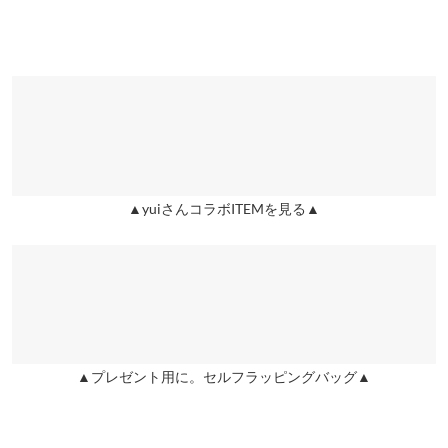
投稿でポイントプレゼント
着丈
50
肩幅
31
身幅
40
襟開き幅
-
▲yuiさんコラボITEMを見る▲
袖幅
16.5
袖丈
59
裾幅
39
袖口幅
9
▲プレゼント用に。セルフラッピングバッグ▲
身長別サイズガイド
サイズ規格・採寸について
※生産時期の違いによる色や素材に関して、多少の個体差が生じ