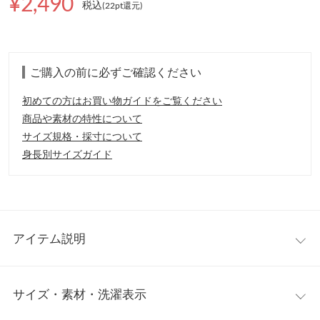
¥2,490
税込
(22pt還元
)
ご購入の前に必ずご確認ください
初めての方はお買い物ガイドをご覧ください
商品や素材の特性について
サイズ規格・採寸について
身長別サイズガイド
アイテム説明
大人気インフルエンサー【yuiさんコラボ】ワードローブにあると
サイズ・素材・洗濯表示
重宝するデザインカットソー。ヘルシーな印象のバックオープ
ン、女性らしいオフショルの2タイプでご用意いたしました。好