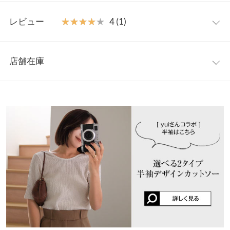
みに合わせてお好きなタイプをお選び下さい。ベーシックに使い
オフショル
M
やすいカラー展開で色違いで欲しくなるアイテムです。
レビュー
★★★★★
★★★★★
4 (1)
【素材・サイズ感】
着丈
41
綿混素材で柔らかく肌触りも◎。伸縮性もありストレスフリーに
レビュー：1件
着用していただけます。フィットしすぎないシルエットでこなれ
肩幅
-
店舗在庫
感のあるコーデが完成します。
★★★★★
★★★★★
4
身幅
36
※キャンセル/変更不可
カラー：太ボーダー×ピンク
サイズ：M
タイプ：バックオープン
購入
※表示されている情報は、8/06 13:40 時点のものになります。
日：2026/03/22
※在庫ありの表示でも売り切れ等の場合がございますので、詳し
襟開き幅
22
くはご利用店舗にお問い合わせください。
バックオープン、ボーダー柄が好きで好きなピンクが アクセント
袖幅
15.5
で迷わず購入。サイズを全く 見なかったのでショート丈だった事
兵庫県
三宮店
に着てから 気づきました。気持ち短いけど可愛いので お気に入り
袖丈
59
店舗在庫
で着てます。
裾幅
36
リリーのあ |
身長：
156cm
~
160cm
| 体重：
46kg
~
50kg
| 足のサイズ：
姫路店
24.0cm
~
24.5cm
店舗在庫
袖口幅
9
more
レビューを書く
バックオープン
M