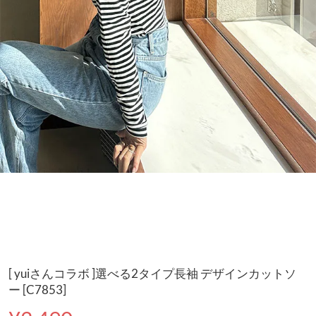
[ yuiさんコラボ ]選べる2タイプ長袖 デザインカットソ
ー [C7853]