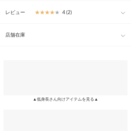
ングシーズン着回せる春夏ニットワンピです。
フリー
【素材・サイズ感】
レビュー
★★★★★
★★★★★
4 (2)
ヘルシーな肌見せも楽しめるノースリワンピ。ストレッチのきい
着丈
83
たリブニットが肌にやさしくフィットする心地よい着用感も魅
レビュー：2件
力。ふんわりと揺れるフレアの立体ドレープが雰囲気もたらす大
肩幅
29
店舗在庫
人のハイネックミニワンピースです。ひざ丈なので、低身長さん
★★★★★
★★★★★
4
身幅
32
をはじめ、ゴルフやテニスなどのアクティブシーンでもお使いい
カラー：ブラック
サイズ：フリー
購入日：2026/07/10
※表示されている情報は、8/06 22:17 時点のものになります。
ただけます〇
※在庫ありの表示でも売り切れ等の場合がございますので、詳し
ウエスト幅
28
低身長なので膝丈になり、いいかんじなのですが、首がつまって
※キャンセル/変更不可
くはご利用店舗にお問い合わせください。
いるのとニット素材なので、この猛暑には暑い。
裾幅
85
lettuce202104242357481 |
身長：
151cm
~
155cm
| 体重：
~
| 足のサイズ：
兵庫県
三宮店
~
袖口幅
16
店舗在庫
身長別サイズガイド
サイズ規格・採寸について
★★★★★
★★★★★
4
▲低身長さん向けアイテムを見る▲
姫路店
店舗在庫
カラー：ブラック
サイズ：フリー
購入日：2026/07/07
※当商品はフリーサイズです。管理都合上、商品ラベルにはSやM
可愛いです。
など具体的なサイズが表示されていることがありますが、お届け
の商品に誤りはございませんので、予めご了承ください。
lettuce2947 |
身長：
151cm
~
155cm
| 体重：
41kg
~
45kg
| 足のサイズ：