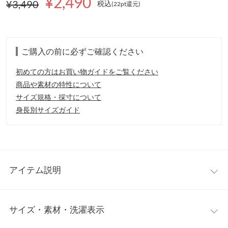
¥2,490
¥3,490
税込
(22pt還元
)
ご購入の前に必ずご確認ください
初めての方はお買い物ガイドをご覧ください
商品や素材の特性について
サイズ規格・採寸について
身長別サイズガイド
アイテム説明
フィット＆フレアの曲線美でシルエットを惹き立たせるニットフ
サイズ・素材・洗濯表示
レアワンピース。女性らしいメリハリのあるラインがスタイルア
ップ見えも叶えてくれる一枚。カーデやジャケットで合わせでロ