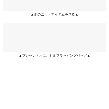
22.0cm
~
22.5cm
※生産時期の違いによる色や素材に関して、多少の個体差が生じ
ている場合がございます。予めご了承ください。
※上記寸法は、生産時に指示した寸法に従い掲載しております。
▲他のニットアイテムを見る▲
more
レビューを書く
生産時期の違いによる製造時の個体差が多少生じている場合がご
投稿でポイントプレゼント
ざいます。また、商品についたメーカータグの数値とは異なる場
合がございます。予めご了承ください。
▲プレゼント用に。セルフラッピングバッグ▲
素材
ポリエステル29% レーヨン25% アクリル24% ナイロン22%
商品詳細
伸縮性：あり 淡色透け：ややあり 濃色透け：ややあり 裏
地：なし
原産国
中国