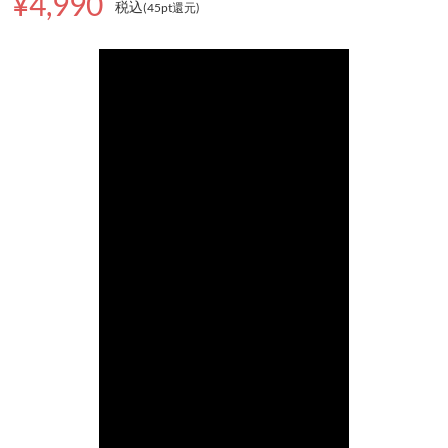
¥4,990
税込
(45pt還元
)