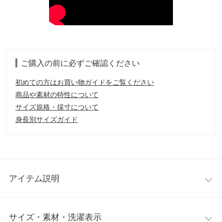
ご購入の前に必ずご確認ください
初めての方はお買い物ガイドをご覧ください
商品や素材の特性について
サイズ規格・採寸について
身長別サイズガイド
アイテム説明
オシャレに大人カジュアルスタイルを楽しめるスウェットセット
サイズ・素材・洗濯表示
アップ。レイヤード風に仕立てたデザイントップスとショーパン