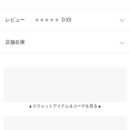
の嬉しい2点セットアイテム。足元や小物を変えるだけでカジュ
アルからキレイめまで様々な表情で着こなしていただけます◎
フリー
【素材・サイズ感】
レビュー
★★★★★
★★★★★
0 (0)
ふっくらとした肉厚感のある柔らかなスウェット素材。ゆったり
【A】着丈
59
感はありながらラフすぎないすっきりとしたフォルムにもこだわ
レビュー：0件
った一着。スウェットトレーナー、ショートパンツそれぞれ単体
【A】肩幅
54
店舗在庫
でも着回せ、お家でのリラックスウェアとしてもおすすめです。
more
レビューを書く
【A】身幅
58
※キャンセル/変更不可
※表示されている情報は、8/09 17:18 時点のものになります。
投稿でポイントプレゼント
※在庫ありの表示でも売り切れ等の場合がございますので、詳し
【A】袖幅
20
くはご利用店舗にお問い合わせください。
【A】袖丈
56
兵庫県
三宮店
【A】裾幅
50
店舗在庫
【A】袖口幅
11
▲スウェットアイテム＆コーデを見る▲
姫路店
店舗在庫
【B】ウエスト幅
32〜46
【B】ヒップ幅
53