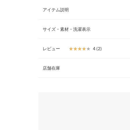
アイテム説明
ヒートレギンスいらずで暖かい、裏起毛のフェイク
のあるワイドなシルエットが体型カバー効果を発揮
サイズ・素材・洗濯表示
プを叶えます。きれいめ～カジュアルスタイルまで
をお楽しみください。
【素材・サイズ感】
レビュー
★★★★★
★★★★★
4 (2)
厚みのあるフェイクウールに、裏起毛素材を合わせ
ウエスト幅
ットながらも、すとんと落ちるデザインで着痩せし
レビュー：2件
ット付きで便利。
店舗在庫
ヒップ幅
※キャンセル/変更不可
前股上
★★★★★
★★★★★
5
※表示されている情報は、8/08 23:40 時点のものになりま
カラー：チャコール
※在庫ありの表示でも売り切れ等の場合がございますので
サイズ：フリー
購入日：2026/03/01
わせください。
股下
身長169cmでくるぶし下くらいの丈感でした。 あ
ワタリ幅
んですが、それでも私の身長に合う丈のパンツはと
兵庫県
三宮店
丈の長さはありがたいです！ 生地感もハリがあって
裾幅
ったので色違いも購入しました。
身長別サイズガ
姫路店