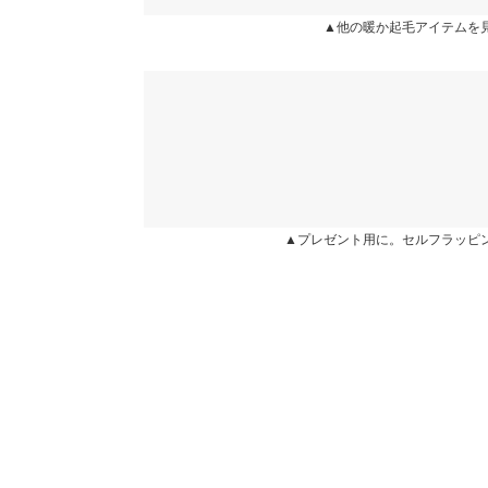
user_20260301160414106348 |
身長：
166cm
~
17
▲他の暖か起毛アイテムを
※当商品はフリーサイズです。管理都合上、商品ラベル
表示されていることがありますが、お届けの商品に誤り
ください。
★★★★★
★★★★★
3
※生産時期の違いによる色や素材に関して、多少の個体
カラー：ブラウン
サイズ：フリー
購入日：2026/01/29
す。予めご了承ください。
※上記寸法は、生産時に指示した寸法に従い掲載してお
生地感は厚みも張りもあっていい感じです。ただ1
造時の個体差が多少生じている場合がございます。また
くらい長いです。靴履いても引きずる長さなのでお
値とは異なる場合がございます。予めご了承ください。
ドでした。
▲プレゼント用に。セルフラッピ
lettuce2428 |
身長：
156cm
~
160cm
| 体重：
51kg
~
55
素材
ポリエステル78% レーヨン16% ポリウレタン6%
商品詳細
more
伸縮性：あり 淡色透け：なし 濃色透け：なし 
原産国
中国