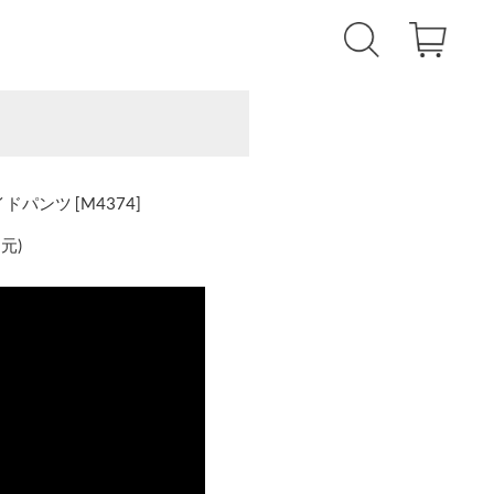
ドパンツ [M4374]
還元
)