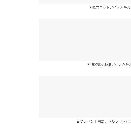
※生産時期の違いによる色や素材に関して、多少の個体
★★★★★
★★★★★
4
▲他のニットアイテムを見
す。予めご了承ください。
カラー：ブラック
サイズ：フリー
購入日：2026/01/14
※上記寸法は、生産時に指示した寸法に従い掲載してお
造時の個体差が多少生じている場合がございます。また
とっても暖かいです！スカートに毛がつきやすいの
値とは異なる場合がございます。予めご了承ください。
ringo2.. |
身長：
151cm
~
155cm
|
★★★★★
★★★★★
4
素材
カラー：グレー
サイズ：フリー
購入日：2026/02/14
ポリエステル 96% ポリウレタン 4%
▲他の暖か起毛アイテムを
商品詳細
ニットロングスカートを探していたのでやっと見つ
伸縮性：あり 淡色透け：ややあり 濃色透け：な
もゴムで伸縮してとても綺麗に着れてます、嬉しい
原産国
で素足だと擦れて気になるので☆を1つ減らしまし
中国
Shiholouis |
身長：
161cm
~
165cm
| 体重：
56kg
~
60
洗濯表示
▲プレゼント用に。セルフラッピ
more