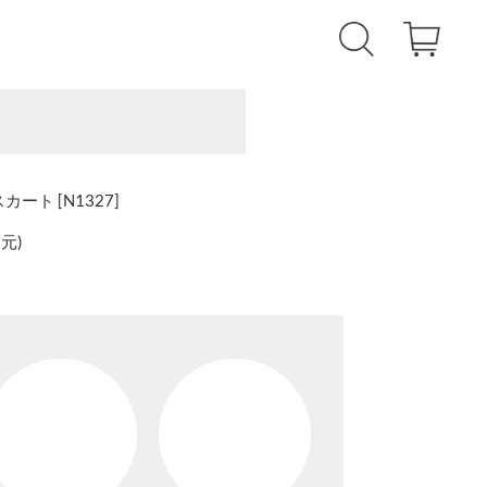
カート [N1327]
還元
)