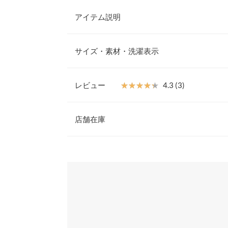
アイテム説明
暖かい裏起毛の、リブニットロングスカートが登場
ルエットなのでコーディネートを選ばず、カジュア
サイズ・素材・洗濯表示
なニット合わせなど着回し力も抜群です。
【素材・サイズ感】
伸縮性のある柔らかいリブニットで編みたてており
レビュー
★★★★★
★★★★★
4.3 (3)
トなので程よく厚みがあり、身体のラインも響きに
総丈
エストゴムで着心地も良く、1日穿いててもストレ
レビュー：3件
す。
店舗在庫
ウエスト幅
※キャンセル/変更不可
ヒップ幅
★★★★★
★★★★★
5
※表示されている情報は、8/08 23:35 時点のものになりま
カラー：グレー
※在庫ありの表示でも売り切れ等の場合がございますので
サイズ：フリー
購入日：2026/02/06
わせください。
裾幅
少し丈が長めでしたが冬に履くには長めの方が良い
身長別サイズガ
たです
兵庫県
三宮店
※当商品はフリーサイズです。管理都合上、商品ラベル
Cindy |
身長：
151cm
~
155cm
|
表示されていることがありますが、お届けの商品に誤り
ください。
姫路店