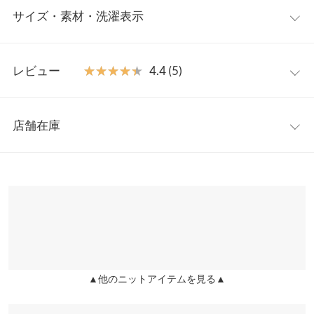
サイズ・素材・洗濯表示
取ったピコレース風デザインが華やかで目を引くポイント。一枚
でもレイヤードさせても可愛く、インナーとしてもロングシーズ
ン着回しを楽しめます◎
フリー
【素材・サイズ感】
レビュー
★★★★★
★★★★★
4.4 (5)
ストレッチのきいた半袖リブニット。ガーリー感を高めてくれる
着丈
58
フリルデザインが可愛く、一枚で存在感のある着こなしに。レデ
レビュー：5件
ィからカジュアルまで幅広く合わせやすい万能さも魅力の襟付き
肩幅
30.5
店舗在庫
ニットです。
★★★★★
★★★★★
5
身幅
33.5
※キャンセル/変更不可
カラー：ブラック
サイズ：フリー
購入日：2026/04/01
※表示されている情報は、8/07 18:20 時点のものになります。
※在庫ありの表示でも売り切れ等の場合がございますので、詳し
袖幅
12.5
ちょっと大きいですが可愛いです！ この夏たくさん着ます！
くはご利用店舗にお問い合わせください。
lettuce2947 |
身長：
151cm
~
155cm
| 体重：
41kg
~
45kg
| 足のサイズ：
袖丈
20.5
22.0cm
~
22.5cm
兵庫県
三宮店
裾幅
31
店舗在庫
★★★★★
★★★★★
5
袖口幅
11.5
カラー：ネイビー
サイズ：フリー
購入日：2026/02/02
▲他のニットアイテムを見る▲
姫路店
店舗在庫
襟と袖口のフリルデザインが凄く可愛いです！素材もストレッチ
身長別サイズガイド
サイズ規格・採寸について