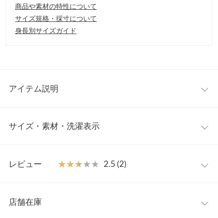
商品や素材の特性について
サイズ規格・採寸について
身長別サイズガイド
アイテム説明
年中着回せる万能さが魅力のスムースカットソーロンT。ネック
サイズ・素材・洗濯表示
はUネックとヘンリーネックデザインからお選びいただける2タイ
プデザイン。メイントップスとしてもインナー使いにもデイリー
ユースからオフィスカジュアル様々なシーンで活躍してくれる一
Uネック
M
枚です。
レビュー
★★★★★
★★★★★
2.5 (2)
【素材・サイズ感】
着丈
55
なめらかな質感が心地よいスムース素材。ネックラインを美しく
レビュー：2件
見せ、女性らしいボディラインを引き立てるすっきりとしたシル
肩幅
35
店舗在庫
エット。カジュアルにもキレイめにも着こなせる大人の上品カッ
★★★★★
★★★★★
4