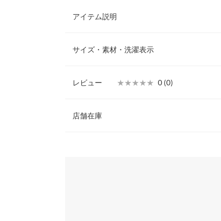
アイテム説明
一気にコーデを華やいでくれる、オーガンジーブラ
カーディガンやシャツを羽織りやすいよう、あえて
サイズ・素材・洗濯表示
作りしました。デイリーユースからキレイめなシー
ンナーはVカットのネックラインにすることでイン
せする一工夫。
レビュー
★★★★★
★★★★★
0 (0)
【素材・サイズ感】
【A】着丈
ブラウスは着心地軽やかなシアーオーガンジー素材
レビュー：0件
ら見てもペプラムの美しい立体シルエットをキープ
店舗在庫
【A】肩幅
囲気が女性らしく上品にコーデを彩ってくれる一着
性のあるカットソー生地。
【A】身幅
more
※表示されている情報は、8/06 16:04 時点のものになりま
※キャンセル/変更不可
※在庫ありの表示でも売り切れ等の場合がございますので
わせください。
【A】ウエスト幅
【A】袖口幅
兵庫県
三宮店
【B】着丈
【B】身幅
姫路店