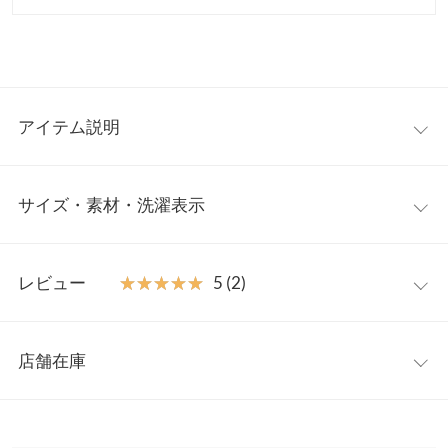
アイテム説明
前後差のあるペプラムシルエットが上品で着映えする、ツイード
サイズ・素材・洗濯表示
ジレ。ボタンを閉めてトップス風に、ボタンを開けてジレとして
もお使いいただけます。ヒップにかけて丈が長めになっているの
で、体型カバー力も安心。お手持ちのブラウスやＴシャツと合わ
フリー
せてご着用ください。
レビュー
★★★★★
★★★★★
5 (2)
【素材・サイズ感】
着丈（前）
60.5
薄手のツイード素材。あえて裏地をつけない事で蒸れにくく、汗
レビュー：2件
ばむ季節にもレイヤードアイテムとしてお使いいただけるのが嬉
着丈（後）
68
店舗在庫
しいポイント。さりげない金ボタンも高見えします。
★★★★★
★★★★★
5
肩幅
36
※キャンセル/変更不可
カラー：サンドベージュ
サイズ：フリー
購入日：2026/06/27
※表示されている情報は、8/07 08:19 時点のものになります。
※在庫ありの表示でも売り切れ等の場合がございますので、詳し
身幅
47
売り切れになり、再販されてすぐに購入しました！とってもかわ