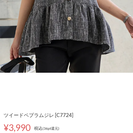
ツイードペプラムジレ [C7724]
¥3,990
税込
(36pt還元
)