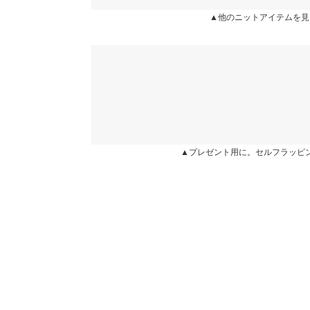
カラー：アイボリー
サイズ：フリー
購入日：2026/02/06
▲他のニットアイテムを見
袖口幅
形も色も可愛くて３色買いしてしまいました。春に
身長別サイズガ
macharingo |
身長：
161cm
~
165cm
| 体重：
51kg
~
55
※当商品はフリーサイズです。管理都合上、商品ラベル
表示されていることがありますが、お届けの商品に誤り
ください。
★★★★★
★★★★★
4
※生産時期の違いによる色や素材に関して、多少の個体
カラー：レッド
サイズ：フリー
購入日：2026/05/06
す。予めご了承ください。
※上記寸法は、生産時に指示した寸法に従い掲載してお
▲プレゼント用に。セルフラッピ
色味は真紅のレッドではなくオレンジが入っている
造時の個体差が多少生じている場合がございます。また
でハイウエストのデニム合わせが1番合うと思いま
値とは異なる場合がございます。予めご了承ください。
lettuce202007301618451 |
身長：
156cm
~
160cm
素材
★★★★★
★★★★★
4
ポリエステル100%
カラー：レッド
サイズ：フリー
購入日：2026/02/24
商品詳細
伸縮性：あり 淡色透け：ややあり 濃色透け：や
ちょっと丈が短いかな？と思ったけど 可愛かった