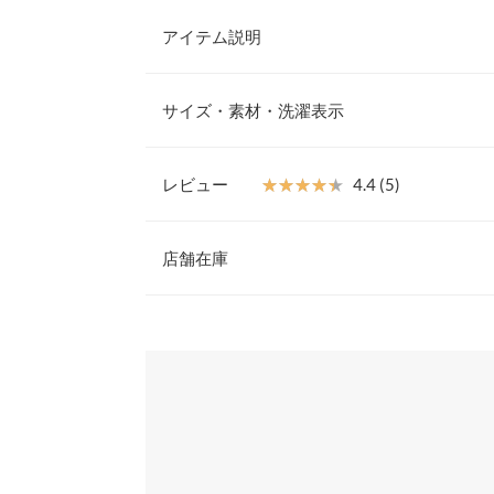
アイテム説明
フォルムが可愛いハーフスリーブニット。一見シン
ブル編みや立体感のあるメリハリシルエットが表情
サイズ・素材・洗濯表示
ら秋口までロングシーズン着回していただけるクル
【素材・サイズ感】
軽やかでハリ感のあるドライタッチニット素材。ボ
レビュー
★★★★★
★★★★★
4.4 (5)
はありつつ、コンパクトなショート丈で着るだけで
着丈
ボトム合わせとも相性のいい短丈ペプラムニットで
レビュー：5件
※キャンセル/変更不可
店舗在庫
身幅
襟開き幅
★★★★★
★★★★★
5
※表示されている情報は、8/06 16:25 時点のものになりま
カラー：レッド
※在庫ありの表示でも売り切れ等の場合がございますので
サイズ：フリー
購入日：2026/02/01
わせください。
ウエスト幅
パキッとした赤でトレンド感あります。形もいい可
袖幅
兵庫県
三宮店
macharingo |
身長：
161cm
~
165cm
| 体重：
51kg
~
55
袖丈
裾幅
姫路店
★★★★★
★★★★★
5