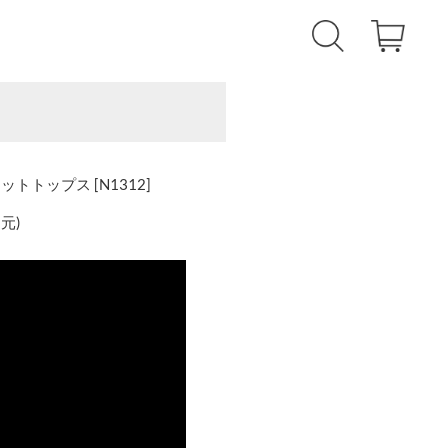
トップス [N1312]
還元
)