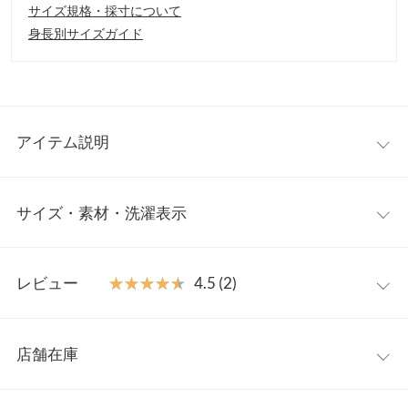
サイズ規格・採寸について
身長別サイズガイド
アイテム説明
レディに着こなせるスウェットカーデ。アシンメトリーのフロン
サイズ・素材・洗濯表示
トボタンでデザイン性をプラスし、女性らしい表情に。カジュア
ル見えしすぎず、上品な雰囲気でも着回していただけるスウェッ
トトップスです◎
フリー
【素材・サイズ感】
レビュー
★★★★★
★★★★★
4.5 (2)
オールシーズン着られる裏毛スウェット素材。さりげないスリッ
着丈
49
トデザインで抜け感をプラスし、ラフなこなれ感を演出。心地よ
レビュー：2件
い着やすさでお出かけにもお家スタイルにも最適なスウェットカ
肩幅
49
店舗在庫
ーディガンです。
★★★★★
★★★★★
5
身幅
54
※キャンセル/変更不可
カラー：グレー
サイズ：フリー
購入日：2026/03/05