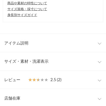
商品や素材の特性について
サイズ規格・採寸について
身長別サイズガイド
アイテム説明
色っぽさあふれるオフショルダーニット。ふわふわなモヘアタッ
サイズ・素材・洗濯表示
チの素材感が女性らしくレディさ引き立てる一枚。ネックライン
を美しく魅せ、ボートネック、オフショル、ワンショル、幅広い
着方を楽しめます◎
M
【素材・サイズ感】
レビュー
★★★★★
★★★★★
2.5 (2)
軽くて柔らかいモヘア風ニット。モフモフの生地感が見た目にも
着丈
53
温かくシーズンライクな表情に。ゆったりとしたサイズ感でリラ
レビュー：2件
ックスした着心地を叶えてくれる大人フェミニンなロングスリー
肩幅
46
店舗在庫
ブニットです。
★★★★★
★★★★★
4