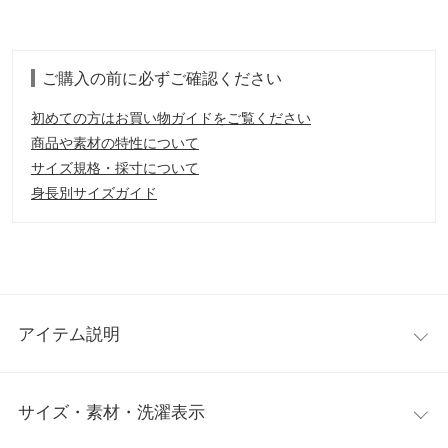
ご購入の前に必ずご確認ください
初めての方はお買い物ガイドをご覧ください
商品や素材の特性について
サイズ規格・採寸について
身長別サイズガイド
アイテム説明
ワードローブに加えても出番が多いこと間違いなしのワイドパン
サイズ・素材・洗濯表示
ツ。センタープレス入りでベーシックなデザインながら、フロン
トにポケットを付ける事でこなれ感のある1着に。