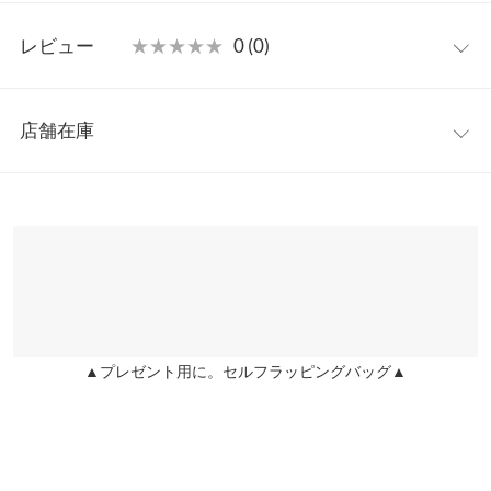
【素材・サイズ感】
フリー
程よい厚みとつるっとした滑らかな肌触りが上品見えする生地で
レビュー
★★★★★
★★★★★
0 (0)
お作りしました。フロントファスナーで着脱しやすく、ウエスト
ウエスト幅
33.5〜38
はバックゴムで穿き心地○ベルトループがあるのでお手持ちのベ
レビュー：0件
ルトを合わせたスタイリングもおすすめです。
ヒップ幅
50
店舗在庫
※キャンセル/変更不可
more
レビューを書く
前股上
36
※表示されている情報は、8/09 07:07 時点のものになります。
投稿でポイントプレゼント
※在庫ありの表示でも売り切れ等の場合がございますので、詳し
股下
68
くはご利用店舗にお問い合わせください。
ワタリ幅
34.5
兵庫県
三宮店
裾幅
34
店舗在庫
身長別サイズガイド
サイズ規格・採寸について
▲プレゼント用に。セルフラッピングバッグ▲
姫路店
店舗在庫
※当商品はフリーサイズです。管理都合上、商品ラベルにはSやM
など具体的なサイズが表示されていることがありますが、お届け
の商品に誤りはございませんので、予めご了承ください。