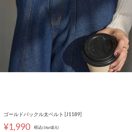
ゴールドバックル太ベルト [J1189]
¥1,990
税込
(18pt還元
)