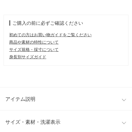
ご購入の前に必ずご確認ください
初めての方はお買い物ガイドをご覧ください
商品や素材の特性について
サイズ規格・採寸について
身長別サイズガイド
アイテム説明
マットな光沢のゴールドバックルが上品に映える太ベルト。しな
サイズ・素材・洗濯表示
やかなフェイクレザー素材が大人のスタイルに自然と馴染み、シ
ンプルながらも高見えするデザインです。ウエストをきゅっとマ