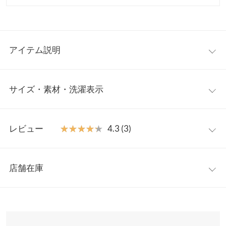
アイテム説明
寒い季節も快適に過ごせる、裏起毛仕様のあったかワイドカーブ
サイズ・素材・洗濯表示
デニムパンツ。腰まわりはすっきりと、裾にかけて広がるワイド
シルエットが脚のラインを拾わず美脚見えを叶えます。スウェッ
トやニット、カーディガンなど幅広いトップスと好相性で、デイ
フリー
リーからお出かけまで活躍します。あったか×美脚を叶える、冬
レビュー
★★★★★
★★★★★
4.3 (3)
に頼れる裏起毛デニムです。
ウエスト幅
31
【素材・サイズ感】
レビュー：3件
程よくゆとりのあるワイドシルエットで、脚のラインを拾わずす
ヒップ幅
46
店舗在庫
っきり見せてくれます。内側は柔らかな裏シャギー素材で、冷え
★★★★★
★★★★★
5
前股上
30
が気になる冬のお出かけもあたたかく快適に。ウエストまわりは
カラー：ブルー
サイズ：フリー
購入日：2025/12/02
※表示されている情報は、8/10 18:29 時点のものになります。
安定感があり、トップスをインしてもきれいなバランスをキー
※在庫ありの表示でも売り切れ等の場合がございますので、詳し
股下
72
ハイウェストのデニムパンツを探していたので、購入しました！
プ。大人カジュアルにもきれいめにも着回せる万能ボトムです。
くはご利用店舗にお問い合わせください。
イメージ通りの暖かさとスタイルアップも叶って、いっぱい吐き