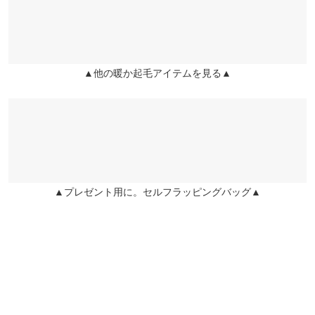
※キャンセル/変更不可
ワタリ幅
28
ます！今回のデニム当たりでした✨骨格ストレート寄りのナチュ
兵庫県
三宮店
ラルで、腰骨がでている体格です、Mも大きすぎずちょうど良い
裾幅
25
店舗在庫
です！
身長別サイズガイド
サイズ規格・採寸について
▲他の暖か起毛アイテムを見る▲
ぷよぴんこ |
身長：
156cm
~
160cm
| 体重：
41kg
~
45kg
| 足のサイズ：
姫路店
店舗在庫
23.0cm
~
23.5cm
※当商品はフリーサイズです。管理都合上、商品ラベルにはSやM
など具体的なサイズが表示されていることがありますが、お届け
★★★★★
★★★★★
5
の商品に誤りはございませんので、予めご了承ください。
カラー：ネイビー
サイズ：フリー
購入日：2025/11/26
※生産時期の違いによる色や素材に関して、多少の個体差が生じ
履いたときのひんやり感もなく、とても暖かいです。冬はたくさ
ている場合がございます。予めご了承ください。
ん履く予定です。ただ、楽天の方で先に発売されていたのでそち
※上記寸法は、生産時に指示した寸法に従い掲載しております。
▲プレゼント用に。セルフラッピングバッグ▲
らでブルーを購入したら丈の長さが全然違いました。 161㎝ネイ
生産時期の違いによる製造時の個体差が多少生じている場合がご
ビーはピッタリ。ブルーは踵を踏めるくらいに長いです…ブル
ざいます。また、商品についたメーカータグの数値とは異なる場
ー、着用しないで返品すれば良かったと後悔中です。
合がございます。予めご了承ください。
マメごはん |
身長：
161cm
~
165cm
| 体重：
51kg
~
55kg
| 足のサイズ：
24.0cm
~
24.5cm
★★★★★
★★★★★
3
素材