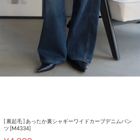
[ 裏起毛 ] あったか裏シャギーワイドカーブデニムパン
ツ [M4334]