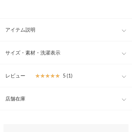
アイテム説明
可愛さとカジュアルさを融合させた大人ポロニット。立体感のあ
サイズ・素材・洗濯表示
るローズモチーフが女性らしさを引き立て顔周りに華やかなアク
セントをプラス。一枚で着てもインナーとしてレイヤードさせて
も映えるデザインニットです。
フリー
【素材・サイズ感】
レビュー
★★★★★
★★★★★
5 (1)
起毛感をおさえたロングシーズン着回せる薄手ニットトップス。
着丈
54
柔らかく温かみのある風合いが着心地よく秋冬ムード引き出す一
レビュー：1件
枚。ミニスカやショートボトムに合わせてもラフパンツでカジュ
肩幅
42
店舗在庫
アルにはずしてもどんな着こなしも楽しめる長袖ポロトップスで
★★★★★
★★★★★
5
身幅
50
す。
カラー：ブラウン
サイズ：フリー
購入日：2025/12/12
※表示されている情報は、8/07 07:26 時点のものになります。
※キャンセル/変更不可
※在庫ありの表示でも売り切れ等の場合がございますので、詳し
袖幅
18
とてもおしゃれです。
くはご利用店舗にお問い合わせください。