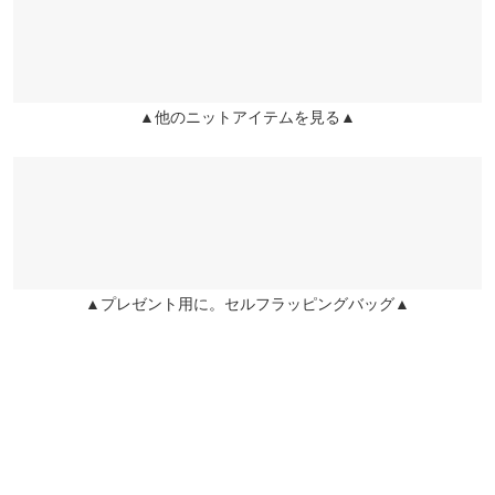
まりまりこ |
身長：
151cm
~
155cm
| 体重：
46kg
~
50kg
| 足のサイズ：
~
袖丈
58
兵庫県
三宮店
裾幅
39
店舗在庫
more
レビューを書く
袖口幅
9
投稿でポイントプレゼント
▲他のニットアイテムを見る▲
姫路店
店舗在庫
身長別サイズガイド
サイズ規格・採寸について
※当商品はフリーサイズです。管理都合上、商品ラベルにはSやM
など具体的なサイズが表示されていることがありますが、お届け
の商品に誤りはございませんので、予めご了承ください。
※生産時期の違いによる色や素材に関して、多少の個体差が生じ
▲プレゼント用に。セルフラッピングバッグ▲
ている場合がございます。予めご了承ください。
※上記寸法は、生産時に指示した寸法に従い掲載しております。
生産時期の違いによる製造時の個体差が多少生じている場合がご
ざいます。また、商品についたメーカータグの数値とは異なる場
合がございます。予めご了承ください。