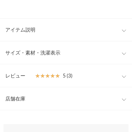
アイテム説明
ふんわりとしたボリューム感が魅力のエコファーコート。軽くて
サイズ・素材・洗濯表示
やわらかなファー素材が冬の装いにぬくもりを添え、羽織るだけ
で大人可愛い印象に。ノーカラーデザインで首まわりがすっきり
見え、タートルネックやマフラーとのレイヤードも楽しめます。
フリー
デイリーからお出かけまで幅広く活躍する、冬のワードローブに
レビュー
★★★★★
★★★★★
5 (3)
欠かせない一枚です。
着丈（前）
49
【素材・サイズ感】
レビュー：3件
厚手のニットやスウェットの上からも軽やかに羽織れる、ゆった
着丈（後）
46
店舗在庫
りとしたサイズ感。全体に程よい余裕がありつつ、ショート丈で
★★★★★
★★★★★
5
肩幅
55
重心が上がって見えるバランスの良さが魅力です。ワイドパンツ
カラー：ライトグレー
サイズ：フリー
購入日：2025/12/01
※表示されている情報は、8/07 02:26 時点のものになります。
やロングスカートとも相性が良く、コーデを選ばず着回しやすい
※在庫ありの表示でも売り切れ等の場合がございますので、詳し
身幅
55
思ったよりふわふわで軽かったー！ 高見えもするし、コスパ抜
のも嬉しいポイント。シンプルながら存在感があり、冬のスタイ
くはご利用店舗にお問い合わせください。
群。