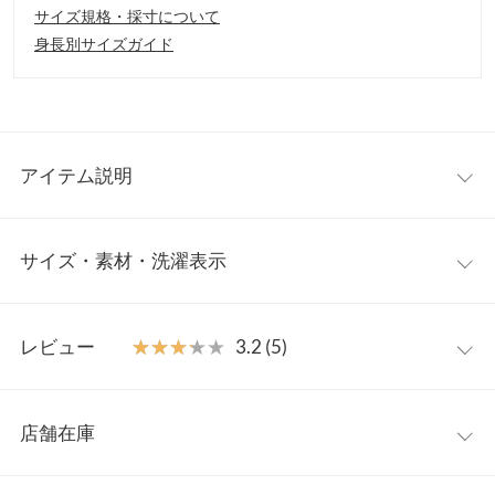
サイズ規格・採寸について
身長別サイズガイド
アイテム説明
リッチな雰囲気引き立てるファーニットカーディガン。ニット地
サイズ・素材・洗濯表示
とファーのコントラストが印象的な切り替えデザイン。羽織りと
してもトップス風にも着回せ、ノーカラーなのでハイネックやタ
ートルなどとレイヤードスタイルも楽しめるジップジャケットで
フリー
す。
レビュー
★★★★★
★★★★★
3.2 (5)
【素材・サイズ感】
着丈
53
厚手のニット地とファーの異素材ドッキング。柔らかな表情が女
レビュー：5件
性らしく、メリハリもたらす切り替えラインがスタイルアップ見
肩幅
45
店舗在庫
えを実現。気軽に羽織れるライトアウターとしてもロングシーズ
★★★★★
★★★★★
5
身幅
46
ン活躍してくれる一着です◎
カラー：エクリュ
サイズ：フリー
購入日：2026/04/17