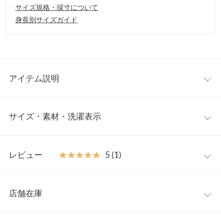
サイズ規格・採寸について
身長別サイズガイド
アイテム説明
手触り柔らかなバックスリット＆リボンデザインの長袖ニットプ
サイズ・素材・洗濯表示
ルオーバーと、ゆったりした着心地のキャミソールワンピースの
2点セットマタニティワンピース。単品使いしやすく、ニットト
ップスは臨月まで対応できる優秀アイテム◎産前産後や体型カバ
【サイズ規格】
ーとしても活躍できる1着です。
レビュー
★★★★★
★★★★★
5 (1)
神戸レタスオリジナルの独自規格です。
【素材・サイズ感】
肌触りの良い柔らかなニット素材のゆったりシルエットのニット
レビュー：1件
フリー
トップス。バックシャンデザインでコーディネートのアクセント
店舗在庫
【A】着丈
45
に◎伸縮性のあるポンチ素材のワンピースは、コーデの組み合わ
★★★★★
★★★★★
5
せ次第でシーズンレスに着用できます。
カラー：チャコール
サイズ：フリー
購入日：2025/11/14