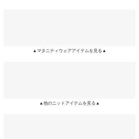
※表示されている情報は、8/07 03:33 時点のものになります。
【A】肩幅
57
※キャンセル/変更不可
※在庫ありの表示でも売り切れ等の場合がございますので、詳し
生地がしっかりしていて、1枚でサッと着ても形がかわいいで
くはご利用店舗にお問い合わせください。
【A】身幅
62
す。 色違いも欲しくなりました
user_20251112150429934013 |
身長：
151cm
~
155cm
| 体重：
46kg
~
50kg
【A】袖幅
23
兵庫県
三宮店
| 足のサイズ：
24.0cm
~
24.5cm
店舗在庫
【A】袖丈
55.5
▲マタニティウェアアイテムを見る▲
姫路店
more
レビューを書く
【A】裾幅
41
店舗在庫
投稿でポイントプレゼント
【A】袖口幅
8
【B】着丈（肩紐除く）
113
【B】身幅
46
▲他のニットアイテムを見る▲
【B】ウエスト幅
48
【B】裾幅
51
身長別サイズガイド
サイズ規格・採寸について