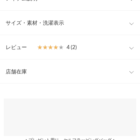
レディライクに着れるシアーシャツ。カジュアルなチェック柄な
サイズ・素材・洗濯表示
がら軽やかな透け感が女性らしく、抜け感のある雰囲気に。羽織
りとしてもボタンの開け具合で様々な表情の着こなしを楽しめる
チェックシャツです◎
フリー
【素材・サイズ感】
レビュー
★★★★★
★★★★★
4 (2)
さらっと肌離れの良いシアー素材。ラフな緩さがサマになるリラ
着丈（前）
71
ックス感のあるオーバーシルエット。夏のシンプルスタイルのア
レビュー：2件
クセント使いにも、暑い日差しや冷房対策にも活躍してくれる一
着丈（後）
73
店舗在庫
枚です。
★★★★★
★★★★★
4
肩幅
51
※キャンセル/変更不可
カラー：チェックオフ
サイズ：フリー
購入日：2026/01/23
※表示されている情報は、8/09 03:37 時点のものになります。
※在庫ありの表示でも売り切れ等の場合がございますので、詳し
身幅
55
可愛くて サイズもいい感じでした
くはご利用店舗にお問い合わせください。
lettuce202008190810431 |
身長：
156cm
~
160cm
| 体重：
41kg
~
45kg
| 足
袖幅
19
のサイズ：
23.0cm
~
23.5cm
兵庫県
三宮店
袖丈
53
店舗在庫
★★★★★
★★★★★
4
裾幅
56
カラー：チェックオフ
サイズ：フリー
購入日：2025/10/18
▲プレゼント用に。セルフラッピングバッグ▲