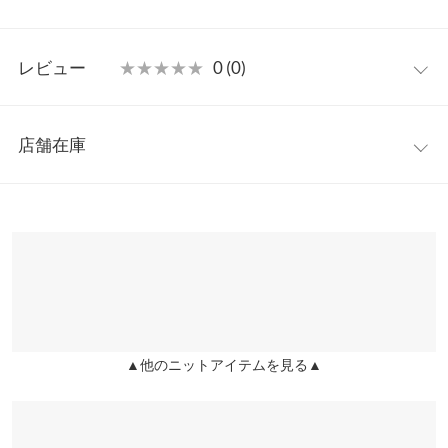
リー使いしやすい一着に。カジュアルスタイルにはもちろんワン
ピースやスカートなどレディなアイテムとの合わせやすさも魅力
フリー
のアニマル柄カーディガンです。
レビュー
★★★★★
★★★★★
0 (0)
【素材・サイズ感】
着丈
63
シーズンライクな表情魅せるシャギーニット素材。程よくライト
レビュー：0件
な厚さで羽織るだけでサマになるオーバーシルエットながらすっ
肩幅
60
店舗在庫
きりと見せてくれるシルエット。抜け感を演出したりインナーの
more
レビューを書く
身幅
63
アレンジも広がるクルーネックニットカーデです。
※表示されている情報は、8/07 02:14 時点のものになります。
投稿でポイントプレゼント
※キャンセル/変更不可
※在庫ありの表示でも売り切れ等の場合がございますので、詳し
袖幅
24
くはご利用店舗にお問い合わせください。
袖丈
49
兵庫県
三宮店
裾幅
60
店舗在庫
袖口幅
10.5
▲他のニットアイテムを見る▲
姫路店
店舗在庫
身長別サイズガイド
サイズ規格・採寸について