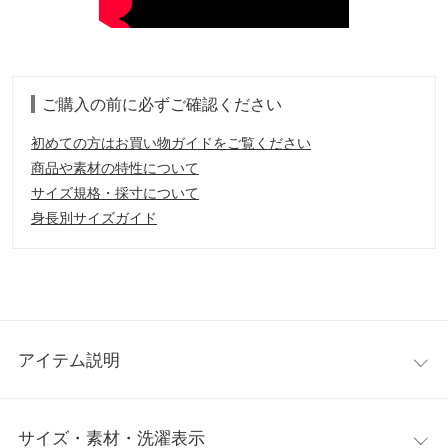
ご購入の前に必ずご確認ください
初めての方はお買い物ガイドをご覧ください
商品や素材の特性について
サイズ規格・採寸について
身長別サイズガイド
アイテム説明
コーデにインパクトを与えてくれるレオパード柄ニットカーデ。
サイズ・素材・洗濯表示
シーズンライクな雰囲気に合わせた落ち着いたカラー配色でデイ