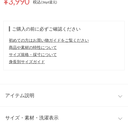
¥3,990
税込
(36pt還元
)
ご購入の前に必ずご確認ください
初めての方はお買い物ガイドをご覧ください
商品や素材の特性について
サイズ規格・採寸について
身長別サイズガイド
アイテム説明
程よいリラックス感のあるシルエットで、脚をすっきり美しく見
サイズ・素材・洗濯表示
せてくれるテーパードパンツ。ウエスト位置を高めに演出するデ
ザインで、スタイルアップ効果も抜群です。単品での着用はもち