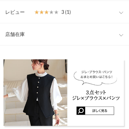
ろん、ジャケットやブラウスと合わせれば、入学式・卒業式など
プチS
プチM
プチL
M
特別なシーンにも映える上品なコーディネートが完成します。
レビュー
★★★★★
★★★★★
3 (1)
【素材・サイズ感】
ウエスト
28.5〜
31〜37
34〜40
31〜37
程よいゆとりのあるシルエットで脚のラインを拾いにくく、安心
レビュー：1件
幅
34.5
感のある穿き心地。低身長さんにも絶妙な丈感で、フラットシュ
店舗在庫
ーズやパンプスと合わせてもバランス良く決まります。腰まわり
ヒップ幅
45
47.5
50.5
47.5
★★★★★
★★★★★
3
を自然にカバーしつつ、全体は上品にまとまり、きれいめな印象
カラー：ブラック
サイズ：プチM
購入日：2026/04/02
※表示されている情報は、8/06 21:46 時点のものになります。
前股上
29.5
30
30.5
30
に。さらに4サイズ展開なので、自分に合ったシルエットを選べ
※在庫ありの表示でも売り切れ等の場合がございますので、詳し
ポッチャリ私は、プチLにしておけばよかったです。
るのも嬉しいポイントです。
くはご利用店舗にお問い合わせください。
股下
62
62
62
68
この商品のジレverは
こちら
トップスverは
こちら
セットアッ
lettuce202104242357481 |
身長：
151cm
~
155cm
| 体重：
~
| 足のサイズ：
~
プverは
こちら
ワタリ幅
28
29.5
31
29.5
兵庫県
三宮店
※キャンセル/変更不可
店舗在庫
裾幅
15.7
16.2
16.7
16.2
more
レビューを書く
姫路店
身長別サイズガイド
サイズ規格・採寸について
投稿でポイントプレゼント
店舗在庫
【実寸(cm)約】
●サイズ…PS/PM/PL/M