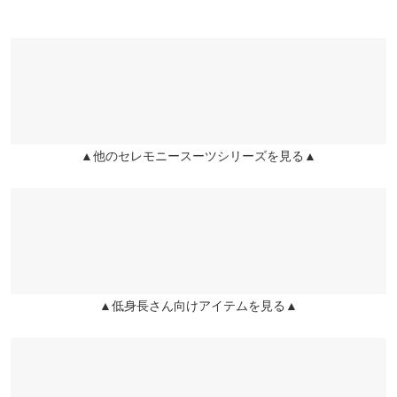
●ウエスト幅…28.5~34.5/31~37/34~40/31~37
●ヒップ幅…45/47.5/50.5/47.5
●前股上…29.5/30/30.5/30
●股下…62/62/62/68
●ワタリ幅…28/29.5/31/29.5
●裾幅…15.7/16.2/16.7/16.2
▲他のセレモニースーツシリーズを見る▲
※生産時期の違いによる色や素材に関して、多少の個体差が生じ
ている場合がございます。予めご了承ください。
※上記寸法は、生産時に指示した寸法に従い掲載しております。
生産時期の違いによる製造時の個体差が多少生じている場合がご
ざいます。また、商品についたメーカータグの数値とは異なる場
合がございます。予めご了承ください。
▲低身長さん向けアイテムを見る▲
素材
ポリエステル95% ポリウレタン5%