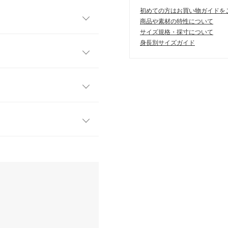
初めての方はお買い物ガイドを
商品や素材の特性について
サイズ規格・採寸について
レンド感のあるワンショルダ
身長別サイズガイド
大人の魅力を引き立てる一着。
コーデに合わせて変えられる
フリー
。ゆったりとしたアシンメト
48〜54
も期待大。ボトムを選ばない
テムです。
64
60
す。
、詳しくはご利用店舗にお問い合
19
になり過ぎず大人可愛いで
44
店舗在庫
47
5cm
| 体重：
51kg
~
55kg
| 足のサイ
ズ：
24.0cm
~
24.5cm
8.5