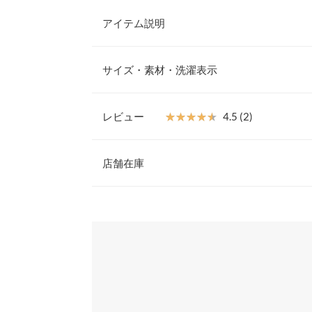
アイテム説明
大人気インフルエンサー【小澤美里さんコラボ】ト
ーとオフショルダーの2wayで着用できるニットは
サイズ・素材・洗濯表示
チョーカー風のリボンは取り外しができ、その日の
のも嬉しいポイント。
【素材・サイズ感】
レビュー
★★★★★
★★★★★
4.5 (2)
適度な厚みとソフトな風合いのミドルゲージニット
着丈
リーシルエットが体型カバーしつつ、華奢見え効果
レビュー：2件
絶妙な丈バランスで様々なシーンで着まわせるアイ
店舗在庫
肩幅
※キャンセル/変更不可
身幅
★★★★★
★★★★★
5
※表示されている情報は、8/07 03:48 時点のものになりま
カラー：エクリュ
※在庫ありの表示でも売り切れ等の場合がございますので
サイズ：フリー
購入日：2025/10/17
わせください。
袖幅
生地がもちもちでワンショルですが、過度な肌見せ
袖丈
す。
兵庫県
三宮店
裾幅
user_20251017120639523437 |
身長：
161cm
~
16
袖口幅
姫路店