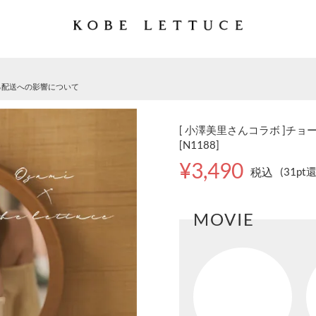
る配送への影響について
[ 小澤美里さんコラボ ]チ
[N1188]
¥3,490
税込
(31pt
MOVIE