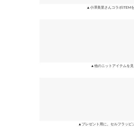
▲小澤美里さんコラボITEM
身長別サイズガ
★★★★★
★★★★★
4
カラー：ピンク
サイズ：フリー
購入日：2025/10/19
※当商品はフリーサイズです。管理都合上、商品ラベル
表示されていることがありますが、お届けの商品に誤り
桜ピンクじゃなくて、サーモンピンクでした。軽く
ください。
※生産時期の違いによる色や素材に関して、多少の個体
user_20231223144045009229 |
身長：
156cm
~
16
す。予めご了承ください。
※上記寸法は、生産時に指示した寸法に従い掲載してお
造時の個体差が多少生じている場合がございます。また
値とは異なる場合がございます。予めご了承ください。
▲他のニットアイテムを見
more
素材
アクリル53% ナイロン47%
商品詳細
伸縮性：あり 淡色透け：ややあり 濃色透け：や
原産国
▲プレゼント用に。セルフラッピ
中国