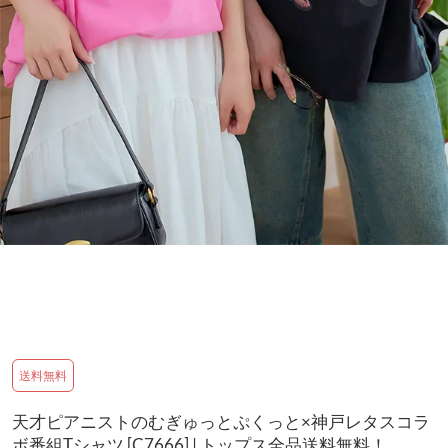
送料無料
天才ピアニストのむぎゅっとぷくっと×神戸レタスコラ
ボ番組Tシャツ [C7666] | トップス全品送料無料！