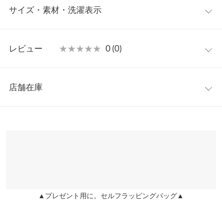
サイズ・素材・洗濯表示
売】
ABCラジオ番組「天才ピアニストのむぎゅっとぷくっと」とのス
【サイズ規格】
ペシャルコラボTシャツ。番組内で募集したリスナーの声と、大
レビュー
★★★★★
★★★★★
0 (0)
神戸レタスオリジナルの独自規格です。
人気お笑い芸人「天才ピアニスト」のおふたりのアイデアをぎゅ
っと詰め込んだ、タイプの異なる2種類のTシャツをご用意しまし
レビュー：0件
Aロックデザイン
M
L
た。
店舗在庫
着丈
65.5〜71.5
67.5〜73.5
【素材・サイズ感】
more
レビューを書く
[Aロックデザイン]コラボのために撮り下ろした写真を使用したロ
※表示されている情報は、8/09 12:13 時点のものになります。
肩幅
53
55
投稿でポイントプレゼント
ックTタイプ。番組で生まれた あの名言 がさりげなくデザイン
※在庫ありの表示でも売り切れ等の場合がございますので、詳し
に。隠れた名言をぜひ探してみてください。神戸レタスオリジナ
くはご利用店舗にお問い合わせください。
身幅
56
59
ルの厚みのあるヘビーウエイトTシャツを使用。オーバーサイズ
で抜け感もあり、男性の方にもご着用いただけるユニセックスデ
袖丈
20.5
21.5
兵庫県
三宮店
ザイン。普段使いにもぴったりです。
店舗在庫
[Bイラストデザイン]リスナーなら分かる。ランボーますみ＆軍曹
竹内がメインのイラストTタイプ。神戸レタスとのコラボにちな
Bイ
M
L
XS
S
XL
XXL
XXXL
▲プレゼント用に。セルフラッピングバッグ▲
姫路店
店舗在庫
んで、レタスの中から二人が飛び出すデザインにベーシックなシ
ラス
ルエットで、性別問わず着ていただけます。サイズもXSから
トデ