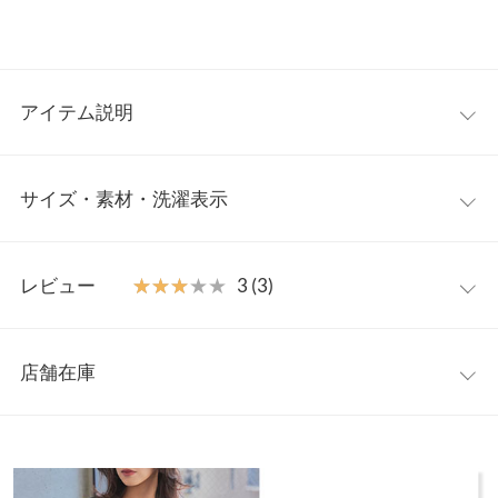
アイテム説明
さらりと羽織れる、薄手の半袖ジャケット。深めのVネックが顔
サイズ・素材・洗濯表示
まわりをすっきりと見せてくれ、華奢な印象を引き立てます。肩
パッド入りでほどよいきちんと感がありながらも堅くなりすぎ
ず、オフィスカジュアルからきれいめなデイリースタイルまで幅
フリー
広く活躍。甘すぎずラフに着こなせる、毎日使いたくなる一枚で
レビュー
★★★★★
★★★★★
3 (3)
す。
着丈
68
【素材・サイズ感】
レビュー：3件
風通しの良い薄手で軽いとろみのある生地でお仕立てしました。
肩幅
41
店舗在庫
程よくゆるっとしたシルエットで、抜け感のある着こなしが叶い
★★★★★
★★★★★
4
身幅
51
ます。肩まわりや身幅にも余裕があり、Tシャツやタンクトップ
カラー：グレー
サイズ：フリー
購入日：2025/08/08
※表示されている情報は、8/07 13:33 時点のものになります。
の上から気軽に羽織れます。ヒップまで自然に隠れる丈感で、気
※在庫ありの表示でも売り切れ等の場合がございますので、詳し
裾幅
52
たたみジワはスチームアイロンで伸ばせば綺麗になりました。色
になる腰まわりもさりげなくカバー。リアルポケット付きで便利
くはご利用店舗にお問い合わせください。
見的にもカチッとした印象のジャケットだけど、軽い素材なので