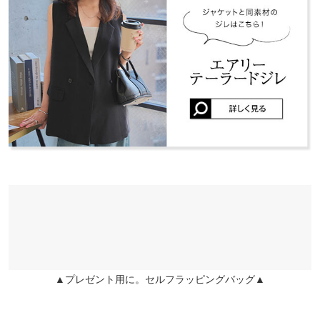
さも◎オンにもオフにも活躍する、着回し力抜群のジャケットで
袖丈
24
カジュアルにも行けそうです。明るめボトムで合わせたいです♪
す。
兵庫県
三宮店
※キャンセル/変更不可
袖幅
19
店舗在庫
maaaaho |
身長：
161cm
~
165cm
| 体重：
56kg
~
60kg
| 足のサイズ：
22.0cm
~
22.5cm
袖口幅
19
姫路店
★★★★★
★★★★★
3
店舗在庫
重さ（g）
350
カラー：ブラック
サイズ：フリー
購入日：2025/08/18
身長別サイズガイド
サイズ規格・採寸について
まだ試着段階ですが、肩パッドが合うか心配でしたが思ったより
大き過ぎなかったので大丈夫そうです。 これから着たいと思いま
※当商品はフリーサイズです。管理都合上、商品ラベルにはSやM
す！
など具体的なサイズが表示されていることがありますが、お届け
broco |
身長：
141cm
~
145cm
| 体重：
~
| 足のサイズ：
~
の商品に誤りはございませんので、予めご了承ください。
※生産時期の違いによる色や素材に関して、多少の個体差が生じ
★★★★★
★★★★★
2
ている場合がございます。予めご了承ください。
カラー：アイボリー
サイズ：フリー
購入日：2025/08/10
※上記寸法は、生産時に指示した寸法に従い掲載しております。
肩パッドが私には合わず、今回は返品させていただきました。
生産時期の違いによる製造時の個体差が多少生じている場合がご
▲プレゼント用に。セルフラッピングバッグ▲
ざいます。また、商品についたメーカータグの数値とは異なる場
lettuce201904051758071 |
身長：
151cm
~
155cm
| 体重：
41kg
~
45kg
| 足
合がございます。予めご了承ください。
のサイズ：
22.0cm
~
22.5cm