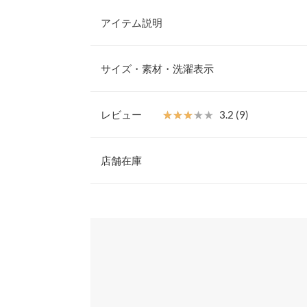
アイテム説明
繊細な透け感が魅力のオーガンジーケープ風ブラウ
シルエットと程よいケープ風デザインが、体型カバ
サイズ・素材・洗濯表示
さを引き立てます。裾はさりげなく絞られており、
ツとも好相性。シンプルながら存在感があり、デイ
広く活躍する一枚です。
レビュー
★★★★★
★★★★★
3.2 (9)
【素材・サイズ感】
着丈
身頃楽な着心地のカットソー生地で、上から柔らか
レビュー：9件
ジーをドッキングさせています。ふんわり広がるケ
店舗在庫
肩幅
や二の腕をさりげなくカバーし華奢に見せてくれる
ゆとりがあり、身体のラインを拾いにくくリラック
身幅
★★★★★
★★★★★
5
※表示されている情報は、8/07 07:45 時点のものになりま
もオフにも取り入れやすく、入卒園式などのセレモ
カラー：ブラック
※在庫ありの表示でも売り切れ等の場合がございますので
サイズ：フリー
購入日：2026/05/26
わせください。
裾幅
とまで、着まわしのきく優秀ブラウスです。
※キャンセル/変更不可
腕がオシャレで涼しくて良かったです。暑い日は腕
袖口幅
寒く感じたらオーガンジーを被せる感じで、と使い
兵庫県
三宮店
身長別サイズガ
user_20240302001500759866 |
身長：
156cm
~
16
※当商品はフリーサイズです。管理都合上、商品ラベル
姫路店