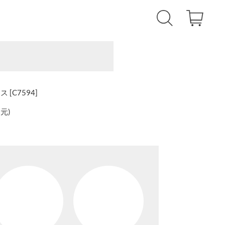
[C7594]
還元
)