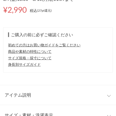
¥2,990
税込
(27pt還元
)
ご購入の前に必ずご確認ください
初めての方はお買い物ガイドをご覧ください
商品や素材の特性について
サイズ規格・採寸について
身長別サイズガイド
アイテム説明
着こなしの幅が広がる華やかな2wayフリルブラウス。顔まわりを
サイズ・素材・洗濯表示
ふんわり華やかに彩るフリルデザインが魅力。オフショルダーと