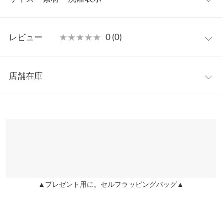
しても楽しめる2way仕様で、シーンや気分に合わせて印象チェン
ジが叶います。デニムと合わせてカジュアルに、フレアスカート
フリー
で甘めに仕上げても◎1枚でさまざまなスタイリングに活躍す
レビュー
★★★★★
★★★★★
0 (0)
る、頼れる万能ブラウスです。
着丈
60
【素材・サイズ感】
レビュー：0件
視線を集める華やかフリルで、さりげなく華奢見えを演出。肩ま
身幅
53
店舗在庫
わりにたっぷり施されたフリルが目線を上に引き寄せ、スタイル
more
レビューを書く
襟開き幅
27〜58
アップを叶えてくれます。首まわりはゴム仕様で着脱もラクラ
※表示されている情報は、8/07 23:49 時点のものになります。
投稿でポイントプレゼント
ク。肩幅やバストにも自然にフィットしやすいのも嬉しいポイン
※在庫ありの表示でも売り切れ等の場合がございますので、詳し
袖幅
18
トです。裾はインしてもアウトで着てもバランスよく決まりま
くはご利用店舗にお問い合わせください。
す。シワになりにくい生地でお手入れも楽ちんです◎。
裄丈
44.5
※キャンセル/変更不可
兵庫県
三宮店
裾幅
51.5
店舗在庫
袖口幅
12.5
▲プレゼント用に。セルフラッピングバッグ▲
姫路店
店舗在庫
身長別サイズガイド
サイズ規格・採寸について