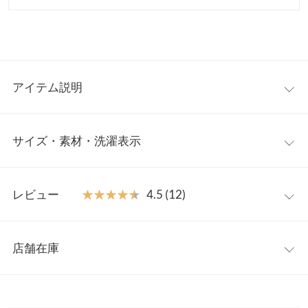
アイテム説明
女性らしさを魅せる大人のデニムオールインワン。バイカラーで
サイズ・素材・洗濯表示
縁取ったパイピングデザインが新鮮なアクセント。前後2wayで着
回せVネック、スクエアで印象を変えて着こなしていただけるシ
ーズンレスで活躍してくれるデニムサロペットです。
【サイズ規格】
【素材・サイズ感】
レビュー
★★★★★
★★★★★
4.5 (12)
神戸レタスオリジナルの独自規格です。
程よい柔らかさのデニム素材。ボリューミーなゆとり感がラフな
緩さを演出し立ってるだけでサマになる雰囲気に。丈はストラッ
レビュー：12件
M
プチM
プボタンで3段階で調整可能、低身長さんにも合わせていただけ
店舗在庫
総丈
138
129
る2丈展開でご用意しました◎
★★★★★
★★★★★
5
※キャンセル/変更不可
カラー：ブルー
サイズ：プチM
購入日：2026/07/09
※表示されている情報は、8/10 20:18 時点のものになります。
身幅
46
46
※在庫ありの表示でも売り切れ等の場合がございますので、詳し
丈は肩ひもで調節できるので丁度良く着れます！ Tシャツ合わせ