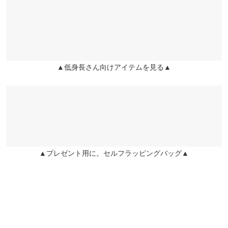
くはご利用店舗にお問い合わせください。
ヒップ幅
57
57
よりもタンクトップやチューブトップと合わせると紐部分が目立
って可愛いです。
前股上
70.5
67.5
兵庫県
三宮店
店舗在庫
ゆいまーる |
身長：
151cm
~
155cm
| 体重：
41kg
~
45kg
| 足のサイズ：
22.0cm
~
22.5cm
股下
65.5
59.5
▲低身長さん向けアイテムを見る▲
姫路店
ワタリ幅
38
38
★★★★★
★★★★★
5
店舗在庫
カラー：インディゴ
サイズ：プチM
購入日：2026/03/01
裾幅
33
33
前後2wayで着れるので、その時の気分やトップスに合わせて変え
身長別サイズガイド
サイズ規格・採寸について
られるのが良かったです。 丈も丁度いいです。
ニャーちゃん |
身長：
156cm
~
160cm
| 体重：
46kg
~
50kg
| 足のサイズ：
23.0cm
~
23.5cm
▲プレゼント用に。セルフラッピングバッグ▲
★★★★★
★★★★★
5
カラー：インディゴ
サイズ：プチM
購入日：2025/08/05
肩紐を1番短くすれば低身長でも着られます！ かなりゆとりがあ
るのでゆるっとしたいときに最適です！周りからも可愛いと評判