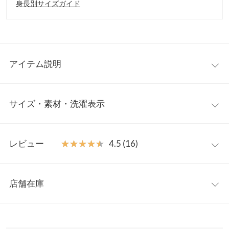
身長別サイズガイド
アイテム説明
カットジョーゼット素材を使用した、上品な雰囲気のイージーパ
サイズ・素材・洗濯表示
ンツ。ウエストはゴム仕様で快適な穿き心地ながら、裾に向かっ
て緩やかに広がるラインが美脚効果を演出します。タックインス
タイルもきれいに決まるすっきりとしたシルエット。シンプルで
【サイズ規格】
着回し力が高く、季節を問わず活躍する頼れるアイテムです。
レビュー
★★★★★
★★★★★
4.5 (16)
神戸レタスオリジナルの独自規格です。
【素材・サイズ感】
裾にかけてほんのりフレアラインになっているシルエット。ヒッ
レビュー：16件
プチM
プチL
プや太ももまわりに程よいゆとりがあり、快適で動きやすい穿き
店舗在庫
ウエスト幅
30〜48.5
32〜50.5
心地です。フラットシューズやスニーカーとも好バランス。カジ
★★★★★
★★★★★
5
ュアルな装いに上品さを添え、幅広いシーンで活躍する万能な一
カラー：グレージュ
サイズ：プチM
購入日：2026/04/06
※表示されている情報は、8/10 20:36 時点のものになります。
ヒップ幅
48.5
50.5
本です。
※在庫ありの表示でも売り切れ等の場合がございますので、詳し
身長147cm、プチMで丈もウエストもピッタリでした。 グレージ