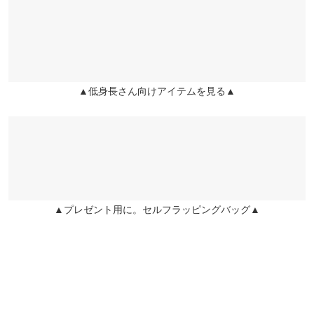
※キャンセル/変更不可
くはご利用店舗にお問い合わせください。
前股上
33
34
ュの色もかわいく、形も綺麗なので色々なトップスに合いそうで
す。 購入して良かったです！
股下
58.5
58.5
兵庫県
三宮店
店舗在庫
JILL2024 |
身長：
146cm
~
150cm
| 体重：
~
| 足のサイズ：
~
ワタリ幅
27.5
28.5
★★★★★
★★★★★
5
▲低身長さん向けアイテムを見る▲
姫路店
裾幅
24
25
店舗在庫
カラー：ブラック
サイズ：プチM
購入日：2026/04/06
身長別サイズガイド
サイズ規格・採寸について
155cm/48kg/骨格ウェーブです。プチMでピッタリでした。骨ウ
ェで下半身大きめなのですが、形が良いのか細見えします。 ブル
ベ向きのカラバリが増えると嬉しいです。
sasa00 |
身長：
151cm
~
155cm
| 体重：
46kg
~
50kg
| 足のサイズ：
23.0cm
~
23.5cm
▲プレゼント用に。セルフラッピングバッグ▲
★★★★★
★★★★★
5
カラー：ブラック
サイズ：プチM
購入日：2026/04/01
リピート2着目にブラックを購入しました。これから沢山使いた
いと思います。