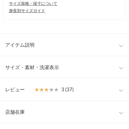
サイズ規格・採寸について
身長別サイズガイド
アイテム説明
大人気インフルエンサー【nanamiさんコラボ】表情豊かなシャギ
サイズ・素材・洗濯表示
ーニットトップスが登場。前後着用可能で気分やシーンに合わせ
た着こなしが楽しめます。シンプルなトップスとして、またカー
ディガンとしても使える仕様でコーディネートの幅を広げてくれ
フリー
る一着です。
レビュー
★★★★★
★★★★★
3 (37)
【素材・サイズ感】
着丈
50
毛足のあるふっくらとしたニット素材。適度に厚みがあり着心地
レビュー：37件
が良いのも嬉しいポイント。ボトムを選ばない絶妙な丈感と、ほ
肩幅
46
店舗在庫
ど良いゆとりのあるサイズ感。様々な装いに華やかさをプラスし
★★★★★
★★★★★
5
身幅
57
てくれるアイテムです。
カラー：ピンクミックス
サイズ：フリー
購入日：2025/10/19