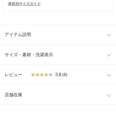
身長別サイズガイド
アイテム説明
大人可愛いノースリーブブラウス。首元はシックなスタンドカラ
サイズ・素材・洗濯表示
ーに裾フリルが華やかさをプラス。カジュアルなデニム合わせか
らテーパードなどキレイめボトムに合わせてオフィススタイルに
もおすすめのサマートップスです◎
フリー
【素材・サイズ感】
レビュー
★★★★★
★★★★★
3.8 (6)
程よくハリ感のある柔らかなコットンツイル素材。ふんわりと広
着丈
61
がるギャザーフリルが女性らしくスタイリングに動きを見せてく
レビュー：6件
れるラウンドフォルムデザイン。前ボタンは開けて羽織りとして
肩幅
54
店舗在庫
も着用でき、バックスタイルまで可愛い表情を引き立ててくれま
★★★★★
★★★★★
5
身幅
52.5
す。
カラー：ピンク
サイズ：フリー
購入日：2025/07/25
※表示されている情報は、8/09 04:03 時点のものになります。
※キャンセル/変更不可
※在庫ありの表示でも売り切れ等の場合がございますので、詳し
裾幅
52.5