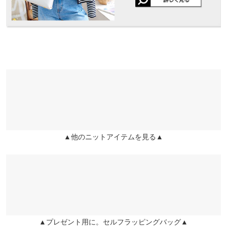
ンも良かったです
※生産時期の違いによる色や素材に関して、多少の個体差が生じ
りもも |
身長：
151cm
~
155cm
| 体重：
41kg
~
45kg
| 足のサイズ：
~
ている場合がございます。予めご了承ください。
※上記寸法は、生産時に指示した寸法に従い掲載しております。
★★★★★
★★★★★
2
生産時期の違いによる製造時の個体差が多少生じている場合がご
カラー：ブラック
サイズ：フリー
購入日：2026/04/28
ざいます。また、商品についたメーカータグの数値とは異なる場
合がございます。予めご了承ください。
コンパクトなのでインナーによいですが、丈が短いのでハイウエ
ストのボトムスでないと合わせにくいです。 あと肩紐隠しがある
ので購入しましたが、ブラの肩紐より狭いので留められませんで
した… 作りかな？と思いましたが、左右どちらもダメです
素材
user_20250305083542784719 |
身長：
166cm
~
170cm
| 体重：
56kg
~
60kg
レーヨン70% ポリエステル30%
▲他のニットアイテムを見る▲
| 足のサイズ：
25.0cm
~
25.5cm
商品詳細
伸縮性：あり 淡色透け：ややあり 濃色透け：ややあり 裏
地：なし
more
レビューを書く
原産国
投稿でポイントプレゼント
中国
▲プレゼント用に。セルフラッピングバッグ▲