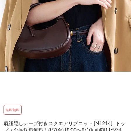
送料無料
肩紐隠しテープ付きスクエアリブニット [N1214] | トッ
プス全品送料無料！8/7(金)18:00〜8/10(月)朝11:59ま