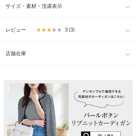
サイズ・素材・洗濯表示
ラインを美しく引き立てるスクエアネックが、女性らしい印象を
演出します。インナーの肩紐をしっかりカバーできる肩紐隠しテ
ープ付きで、1枚でも安心して着られるのが嬉しいポイント◎ジ
フリー
ャケットやカーディガンのインナーとしてもきちんと感があり、
レビュー
★★★★★
★★★★★
3 (3)
オンにもオフにも頼れる一着です。
着丈
51
【素材・サイズ感】
レビュー：3件
身体のラインにやさしくフィットする細リブ仕様で、すっきりと
肩幅
31
店舗在庫
した印象に。伸縮性のある素材なので、締め付け感なくストレス
★★★★★
★★★★★
4
身幅
34
フリーな着心地◎インナーの肩紐が見えにくい設計で、気軽に毎
カラー：ブラック
サイズ：フリー
購入日：2026/03/26
※表示されている情報は、8/08 05:03 時点のものになります。
日のコーデに取り入れやすいのも魅力。同生地のN1102と一緒に
※在庫ありの表示でも売り切れ等の場合がございますので、詳し
裾幅
36
夏なら1枚でも着れそうです
アンサンブルとして着用するのもオススメです。
くはご利用店舗にお問い合わせください。
※キャンセル/変更不可
Kashi |
身長：
161cm
~
165cm
| 体重：
56kg
~
60kg
| 足のサイズ：
24.0cm
~
袖口幅
17
24.5cm
兵庫県
三宮店
身長別サイズガイド
サイズ規格・採寸について
店舗在庫
★★★★★
★★★★★
3
※当商品はフリーサイズです。管理都合上、商品ラベルにはSやM
カラー：オフホワイト
サイズ：フリー
購入日：2026/03/26
姫路店
など具体的なサイズが表示されていることがありますが、お届け
店舗在庫
お得に変えて大満足です。 肩紐テープがあるのが嬉しい♥️ デザイ
の商品に誤りはございませんので、予めご了承ください。