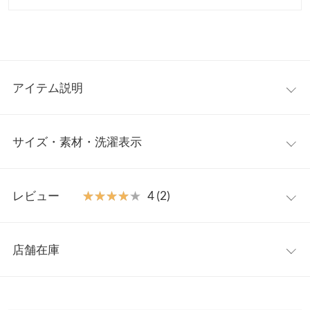
アイテム説明
存在感抜群のフェザーフリンジベスト。ふわふわとした羽のよう
サイズ・素材・洗濯表示
なボリューム感が可愛く、柔らかな雰囲気が女性らしい表情に。
一枚プラスするだけでいつものコーデをトレンドライクに華やか
さをプラスしてくれるファーベストです。
フリー
【素材・サイズ感】
レビュー
★★★★★
★★★★★
4 (2)
ファー素材に毛足の長いフェザーが動きをもたらす立体シルエッ
着丈
50
ト。ボリューミーながらコンパクトな短丈に仕上げバランスよく
レビュー：2件
キマるスタイリングに。Tシャツ、ロンT、ニットソーなどインナ
肩幅
36
店舗在庫
ーを変えるだけでロングシーズン活躍してくれるプラスワンアイ
★★★★★
★★★★★
4
身幅
42
テムです◎
カラー：アイボリー
サイズ：フリー
購入日：2025/08/14
※表示されている情報は、8/06 17:26 時点のものになります。
※キャンセル/変更不可
※在庫ありの表示でも売り切れ等の場合がございますので、詳し
裾幅
38
低身長にもちょうど良い丈感でかわいいです。 涼しくなったら沢