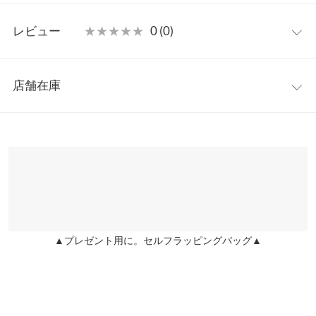
※生産時期の違いによる色や素材に関して、多少の個体差が生じ
レビュー
★★★★★
★★★★★
0 (0)
ている場合がございます。予めご了承ください。
※上記寸法は、生産時に指示した寸法に従い掲載しております。
生産時期の違いによる製造時の個体差が多少生じている場合がご
レビュー：0件
ざいます。また、商品についたメーカータグの数値とは異なる場
店舗在庫
合がございます。予めご了承ください。
more
レビューを書く
※表示されている情報は、8/09 07:09 時点のものになります。
投稿でポイントプレゼント
※在庫ありの表示でも売り切れ等の場合がございますので、詳し
くはご利用店舗にお問い合わせください。
兵庫県
三宮店
店舗在庫
▲プレゼント用に。セルフラッピングバッグ▲
姫路店
店舗在庫