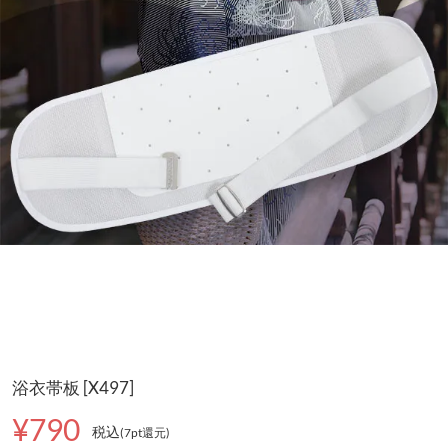
浴衣帯板 [X497]
¥790
税込
(7pt還元
)