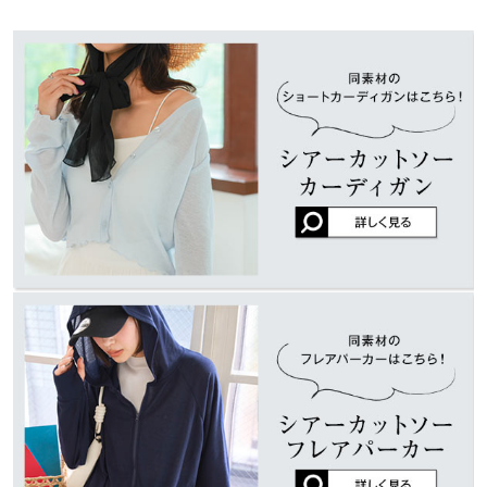
※表示されている情報は、8/07 18:22 時点のものになります。
※在庫ありの表示でも売り切れ等の場合がございますので、詳し
袖幅
18
日焼け対策にホワイトを購入しました。シアーカットソーだけど
くはご利用店舗にお問い合わせください。
思ってたよりシアー感がなく冷房対策にいいかも。
袖丈
50
ブラン |
身長：
151cm
~
155cm
| 体重：
46kg
~
50kg
| 足のサイズ：
22.0cm
~
兵庫県
三宮店
22.5cm
裾幅
55
店舗在庫
袖口幅
11
姫路店
more
レビューを書く
店舗在庫
身長別サイズガイド
サイズ規格・採寸について
投稿でポイントプレゼント
※当商品はフリーサイズです。管理都合上、商品ラベルにはSやM
など具体的なサイズが表示されていることがありますが、お届け
の商品に誤りはございませんので、予めご了承ください。
※生産時期の違いによる色や素材に関して、多少の個体差が生じ
ている場合がございます。予めご了承ください。
※上記寸法は、生産時に指示した寸法に従い掲載しております。
生産時期の違いによる製造時の個体差が多少生じている場合がご
ざいます。また、商品についたメーカータグの数値とは異なる場
合がございます。予めご了承ください。