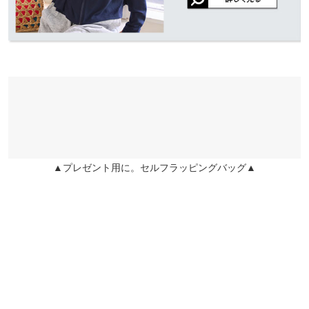
素材
ポリエステル80% 綿20%
商品詳細
伸縮性：あり 淡色透け：あり 濃色透け：あり 裏地：なし
原産国
中国
▲プレゼント用に。セルフラッピングバッグ▲
洗濯表示
洗濯表示について