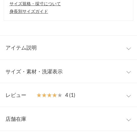
サイズ規格・採寸について
身長別サイズガイド
アイテム説明
サマーシーズンにも重宝するなしじロングカーデ。程よいシアー
サイズ・素材・洗濯表示
の透け感が見た目も涼しく爽やかな印象に。季節の変わり目のラ
イトアウターとしても、夏の日差しや冷房対策の羽織りとしても
活躍してくれる一着です◎
フリー
【素材・サイズ感】
レビュー
★★★★★
★★★★★
4 (1)
サラッとした表面感の梨地素材を使用。肌にはりつかない着心地
着丈
80
の良さは汗をかく夏の時期の羽織りにもぴったり。落ち感のある
レビュー：1件
縦のラインがすっきり見えを演出し、気になるヒップ周りまで隠
肩幅
48
店舗在庫
してくれる丈感もうれしいロングカーディガンです。
★★★★★
★★★★★
4
身幅
50
※キャンセル/変更不可
カラー：ホワイト
サイズ：フリー
購入日：2025/07/10