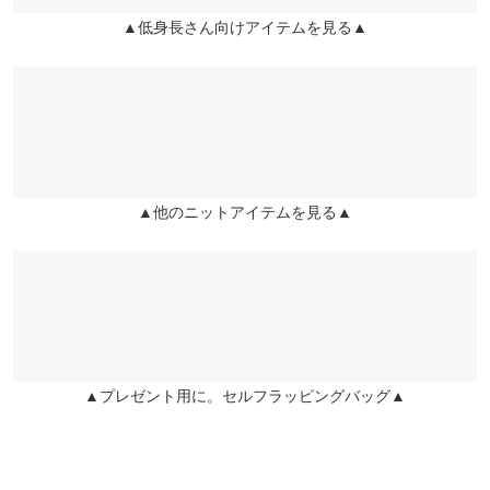
素材
は出ていませんが、バスト90でもパツパツにはならず、心配して
▲低身長さん向けアイテムを見る▲
ポリエステル100%
いたボタンの間も隙間が開くことなく着用できました。これから
商品詳細
暑くなった時に着用するのが楽しみです。
伸縮性：あり 淡色透け：ややあり 濃色透け：ややあり 裏
lettuce201905140024491 |
身長：
156cm
~
160cm
| 体重：
56kg
~
60kg
| 足
地：なし
のサイズ：
23.0cm
~
23.5cm
原産国
中国
★★★★★
★★★★★
5
カラー：ピンク
サイズ：フリー
購入日：2026/05/17
▲他のニットアイテムを見る▲
マタニティでインスタグラマーの方が着用しているのを見て購入
洗濯表示
しました。 補正が甘いような口コミを見て心配しましたが、届い
てみるとそんなことはなく、画像通りの可愛いピンクです！！ ま
だお腹が出ていない12週目ですが、バスト90でもパツパツではな
洗濯表示について
く、ボタンの間の隙間ができることなく着用できています。届い
てから涼しくなってしまい、外では着ていませんが、これからつ
▲プレゼント用に。セルフラッピングバッグ▲
わりが落ち着いて出かけるのが楽しみです。
lettuce201905140024491 |
身長：
156cm
~
160cm
| 体重：
56kg
~
60kg
| 足
のサイズ：
23.0cm
~
23.5cm