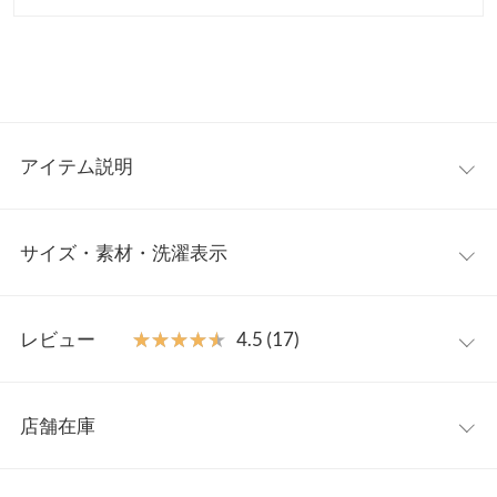
アイテム説明
即完売した【N1155】ペプラムVネックカーディガンから、丸首
サイズ・素材・洗濯表示
ノースリVer.が新登場。。華やかさを引き立てるペプラムデザイ
ンが、ウエストラインを美しく強調し、スタイルアップを実現。
毛玉になりにくくイージーケアで、デイリーに取り入れやすい1
フリー
着。ガーリーな魅力がたっぷり詰まった夏ニットです。
レビュー
★★★★★
★★★★★
4.5 (17)
【素材・サイズ感】
着丈
66
程よく身体にフィットするリブ素材が縦ラインを引き立て、すっ
レビュー：17件
きりとしたシルエットに。ウエストからふんわり広がるペプラム
肩幅
32
店舗在庫
デザインが、気になるお腹や腰回りをさりげなくカバーします。
★★★★★
★★★★★
5
身幅
39
ノースリーブ仕様が肩周りをすっきり見せ、華奢見え効果も期待
カラー：ホワイト
サイズ：フリー
購入日：2026/06/30
※表示されている情報は、8/07 10:58 時点のものになります。