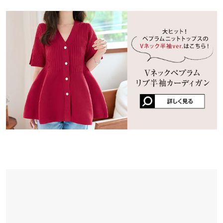
できるのがポイント。二の腕が気になる方はカーディガンやシャ
※在庫ありの表示でも売り切れ等の場合がございますので、詳し
裾幅
91
お腹周りを隠せるので着痩せします！ 綺麗めに可愛く着られるの
ツも羽織りやすくしております〇
くはご利用店舗にお問い合わせください。
でオススメです！
※キャンセル/変更不可
袖口幅
18
lettuce202009241951181 |
身長：
171cm
~
175cm
| 体重：
51kg
~
55kg
| 足
兵庫県
三宮店
のサイズ：
24.0cm
~
24.5cm
身長別サイズガイド
サイズ規格・採寸について
店舗在庫
★★★★★
★★★★★
5
※当商品はフリーサイズです。管理都合上、商品ラベルにはSやM
姫路店
など具体的なサイズが表示されていることがありますが、お届け
店舗在庫
カラー：ブラック
サイズ：フリー
購入日：2026/07/12
の商品に誤りはございませんので、予めご了承ください。
形がとっても可愛い！！ サイズもぴったりでした！
※生産時期の違いによる色や素材に関して、多少の個体差が生じ
user_20260712140553627683 |
身長：
156cm
~
160cm
| 体重：
51kg
~
55kg
ている場合がございます。予めご了承ください。
| 足のサイズ：
~
※上記寸法は、生産時に指示した寸法に従い掲載しております。
生産時期の違いによる製造時の個体差が多少生じている場合がご
★★★★★
★★★★★
5
ざいます。また、商品についたメーカータグの数値とは異なる場
カラー：ホワイト
サイズ：フリー
購入日：2026/05/17
合がございます。予めご了承ください。
ピンクとホワイトを同時購入しました！ インスタグラマーの方が
マタニティでピンクを着用していたのが可愛くて購入してみまし
た。 ホワイトも画像通りの色の商品でした。 12週目でまだお腹