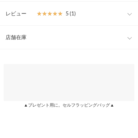
スカートです◎
M
【素材・サイズ感】
レビュー
★★★★★
★★★★★
5 (1)
涼し気な印象の綿タッチ素材。女性らしさは引き立てつつ、広が
総丈
90
りすぎないフレア感は甘さをおさえカジュアルスタイルにもぴっ
レビュー：1件
たり。ウエストゴムのラクな着心地でデイリー使い、シーズンレ
裏地
66
店舗在庫
スに活躍してくれます◎
★★★★★
★★★★★
5
ウエスト幅
31〜50
※キャンセル/変更不可
カラー：ブラック
サイズ：M
購入日：2025/08/02
※表示されている情報は、8/09 03:25 時点のものになります。
※在庫ありの表示でも売り切れ等の場合がございますので、詳し
ヒップ幅
50
サラッとした生地で少し光沢があり、高見えします。 シャーリン
くはご利用店舗にお問い合わせください。
グのおかげで着痩せもして見えるし、身長低いですが引きずらず
裾幅
175
に着られます。
兵庫県
三宮店
身長別サイズガイド
サイズ規格・採寸について
店舗在庫
user_20241113161544596386 |
身長：
151cm
~
155cm
| 体重：
46kg
~
50kg
| 足のサイズ：
22.0cm
~
22.5cm
※生産時期の違いによる色や素材に関して、多少の個体差が生じ
▲プレゼント用に。セルフラッピングバッグ▲
姫路店
ている場合がございます。予めご了承ください。
店舗在庫
more
レビューを書く
※上記寸法は、生産時に指示した寸法に従い掲載しております。
投稿でポイントプレゼント
生産時期の違いによる製造時の個体差が多少生じている場合がご
ざいます。また、商品についたメーカータグの数値とは異なる場