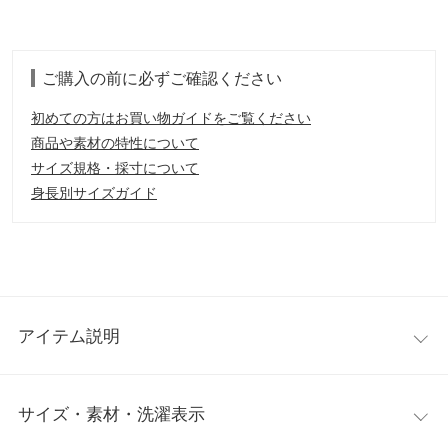
ご購入の前に必ずご確認ください
初めての方はお買い物ガイドをご覧ください
商品や素材の特性について
サイズ規格・採寸について
身長別サイズガイド
アイテム説明
華やかな表情に仕立てるシャーリングスカート。表面感のあるギ
サイズ・素材・洗濯表示
ャザーデザインがメリハリをもたらすアクセント。シンプルなト
ップス合わせでもコーデを着映えさせてくれる大人可愛いフレア