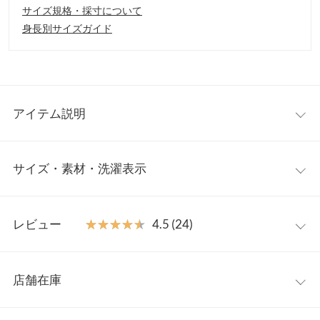
サイズ規格・採寸について
身長別サイズガイド
アイテム説明
オシャレにキマる大人のスウェットパンツ。トレンドのカーブシ
サイズ・素材・洗濯表示
ルエットを落とし込み洗練されたシルエットを作る穿くだけでサ
マになる一本。あえてシャツなどのキレイめトップスやフェミニ
ンアイテムで外すのもおすすめです◎
【サイズ規格】
【素材・サイズ感】
レビュー
★★★★★
★★★★★
4.5 (24)
神戸レタスオリジナルの独自規格です。
着心地軽い薄手のスウェット素材を使用。カーブを描く脇線ライ
ンがシルエットに立体感をプラスしラフな抜け感を表現。ずるっ
レビュー：24件
エクストラ
プチM
M
としたボリューム感がかわいいカーブパンツはお家時間のリラッ
店舗在庫
プチM
クススタイルにもぴったり。お好きなサイズ感からお選びいただ
★★★★★
★★★★★
5
ウエスト幅
32〜48
32〜48
32〜48
ける3丈展開です◎
カラー：アイボリー
サイズ：プチM
購入日：2026/04/05