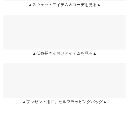
▲スウェットアイテム＆コーデを見る▲
| 足のサイズ：
21.0cm
~
21.5cm
★★★★★
★★★★★
5
カラー：ブラック
サイズ：プチM
購入日：2025/09/21
いっぱい履いて毛玉になってしまったのでリピしました。149cm
で裾の部分が床についてしまうのでピンでとめて履いてます。
▲低身長さん向けアイテムを見る▲
user_20250921180417733538 |
身長：
146cm
~
150cm
| 体重：
46kg
~
50kg
| 足のサイズ：
21.0cm
~
21.5cm
★★★★★
★★★★★
5
カラー：ネイビー
サイズ：エクストラプチM
購入日：2025/05/11
146cmですが、長さも気にすることなく履けて、シルエットも写
※生産時期の違いによる色や素材に関して、多少の個体差が生じ
真の通り綺麗に出ます。 小柄故にラフなパンツはどうしてもパジ
▲プレゼント用に。セルフラッピングバッグ▲
ている場合がございます。予めご了承ください。
ャマ感が出てしまいがちですが、これはTシャツなどと合わせて
※上記寸法は、生産時に指示した寸法に従い掲載しております。
もおしゃれに着ることが出来るので重宝しています！
生産時期の違いによる製造時の個体差が多少生じている場合がご
user_20230829094448870430 |
身長：
146cm
~
150cm
| 体重：
36kg
~
40kg
ざいます。また、商品についたメーカータグの数値とは異なる場
| 足のサイズ：
22.0cm
~
22.5cm