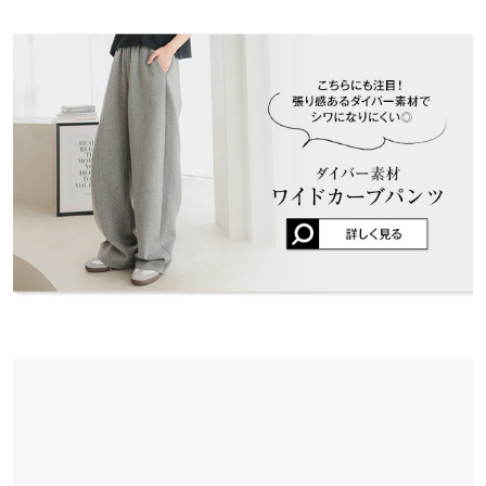
※表示されている情報は、8/07 21:02 時点のものになります。
※キャンセル/変更不可
※在庫ありの表示でも売り切れ等の場合がございますので、詳し
制服のように履いていてアイボリー3度目の購入です！ 毛玉がで
ヒップ幅
52.5
52.5
52.5
くはご利用店舗にお問い合わせください。
きやすいのだけが難点
前股上
36
37
37
lettuce201902171816501 |
身長：
151cm
~
155cm
| 体重：
51kg
~
55kg
| 足
兵庫県
三宮店
のサイズ：
23.0cm
~
23.5cm
店舗在庫
股下
60
65
71
★★★★★
★★★★★
5
ワタリ幅
34.8
34.8
34.8
姫路店
店舗在庫
カラー：アイボリー
サイズ：プチM
購入日：2025/09/14
裾幅
26
26
26
ほぼ毎日着ていて毛玉になってきたので追加でリピートです！
身長別サイズガイド
サイズ規格・採寸について
lettuce201902171816501 |
身長：
156cm
~
160cm
| 体重：
~
| 足のサイズ：
~
★★★★★
★★★★★
5
カラー：アイボリー
サイズ：プチM
購入日：2025/09/21
前にブラックを買って履きやすかったので、今回アイボリーを購
入しました。シルエットが可愛くてお気に入りです。
user_20250921180417733538 |
身長：
146cm
~
150cm
| 体重：
46kg
~
50kg